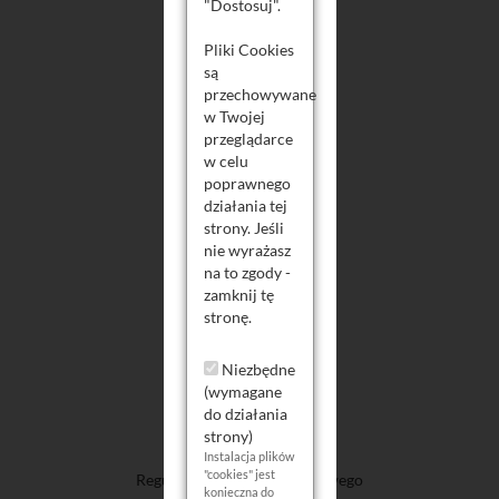
"Dostosuj".
Pliki Cookies
są
przechowywane
w Twojej
przeglądarce
w celu
Twoje Konto
poprawnego
działania tej
Logowanie
strony. Jeśli
nie wyrażasz
Rejestracja
na to zgody -
Koszyk
zamknij tę
stronę.
Niezbędne
(wymagane
do działania
Informacje
strony)
Instalacja plików
"cookies" jest
Regulamin Sklepu Internetowego
konieczna do