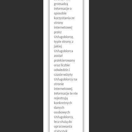
gromadzą
informacje o
sposobie
korzystania ze
strony
internetowej
przez
Usługobiorcę,
typie strony, z
jakiej
Usługobiorca
został
przekierowany
oraz liczbie
odwiedzin i
czasie wizyty
Usługobiorcy na
stronie
internetowej.
Informacje te nie
rejestrują
konkretnych
danych
osobowych
Usługobiorcy,
lecz służą do
opracowania
statystyk