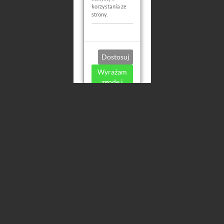
korzystania ze
strony.
Dostosuj
Wyrażam
zgodę i
akceptuję