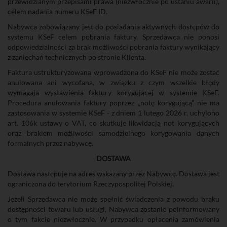
przewidzianym przepisami prawa (niezwłocznie po ustaniu awarii),
celem nadania numeru KSeF ID.
Nabywca zobowiązany jest do posiadania aktywnych dostępów do
systemu KSeF celem pobrania faktury. Sprzedawca nie ponosi
odpowiedzialności za brak możliwości pobrania faktury wynikający
z zaniechań technicznych po stronie Klienta.
Faktura ustrukturyzowana wprowadzona do KSeF nie może zostać
anulowana ani wycofana, w związku z czym wszelkie błędy
wymagają wystawienia faktury korygującej w systemie KSeF.
Procedura anulowania faktury poprzez „notę korygującą” nie ma
zastosowania w systemie KSeF - z dniem 1 lutego 2026 r. uchylono
art. 106k ustawy o VAT, co skutkuje likwidacją not korygujących
oraz brakiem możliwości samodzielnego korygowania danych
formalnych przez nabywcę.
DOSTAWA
Dostawa następuje na adres wskazany przez Nabywcę. Dostawa jest
ograniczona do terytorium Rzeczypospolitej Polskiej.
Jeżeli Sprzedawca nie może spełnić świadczenia z powodu braku
dostępności towaru lub usługi, Nabywca zostanie poinformowany
o tym fakcie niezwłocznie. W przypadku opłacenia zamówienia