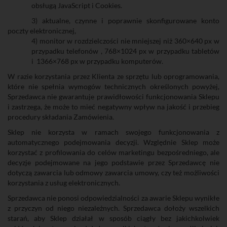
obsługą JavaScript i Cookies.
3) aktualne, czynne i poprawnie skonfigurowane konto
poczty elektronicznej,
4) monitor w rozdzielczości nie mniejszej niż 360×640 px w
przypadku telefonów , 768×1024 px w przypadku tabletów
i
1366×768 px w przypadku komputerów.
W razie korzystania przez Klienta ze sprzętu lub oprogramowania,
które nie spełnia wymogów technicznych określonych powyżej,
Sprzedawca nie gwarantuje prawidłowości funkcjonowania Sklepu
i zastrzega, że może to mieć negatywny wpływ na jakość i przebieg
procedury składania Zamówienia.
Sklep nie korzysta w ramach swojego funkcjonowania z
automatycznego podejmowania decyzji. Względnie Sklep może
korzystać z profilowania do celów marketingu bezpośredniego, ale
decyzje podejmowane na jego podstawie przez Sprzedawcę nie
dotyczą zawarcia lub odmowy zawarcia umowy, czy też możliwości
korzystania z usług elektronicznych.
Sprzedawca nie ponosi odpowiedzialności za awarie Sklepu wynikłe
z przyczyn od niego niezależnych. Sprzedawca dołoży wszelkich
starań, aby Sklep działał w sposób ciągły bez jakichkolwiek