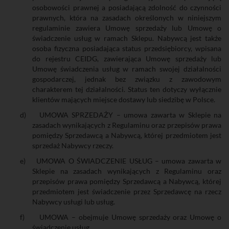
osobowości prawnej a posiadającą zdolność do czynności
prawnych, która na zasadach określonych w niniejszym
regulaminie zawiera Umowę sprzedaży lub Umowę o
świadczenie usług w ramach Sklepu. Nabywcą jest także
osoba fizyczna posiadająca status przedsiębiorcy, wpisana
do rejestru CEIDG, zawierająca Umowę sprzedaży lub
Umowę świadczenia usług w ramach swojej działalności
gospodarczej, jednak bez związku z zawodowym
charakterem tej działalności. Status ten dotyczy wyłącznie
klientów mających miejsce dostawy lub siedzibę w Polsce.
d)
UMOWA SPRZEDAŻY – umowa zawarta w Sklepie na
zasadach wynikających z Regulaminu oraz przepisów prawa
pomiędzy Sprzedawcą a Nabywcą, której przedmiotem jest
sprzedaż Nabywcy rzeczy.
e)
UMOWA O ŚWIADCZENIE USŁUG – umowa zawarta w
Sklepie na zasadach wynikających z Regulaminu oraz
przepisów prawa pomiędzy Sprzedawcą a Nabywcą, której
przedmiotem jest świadczenie przez Sprzedawcę na rzecz
Nabywcy usługi lub usług.
f)
UMOWA – obejmuje Umowę sprzedaży oraz Umowę o
świadczenie usług.