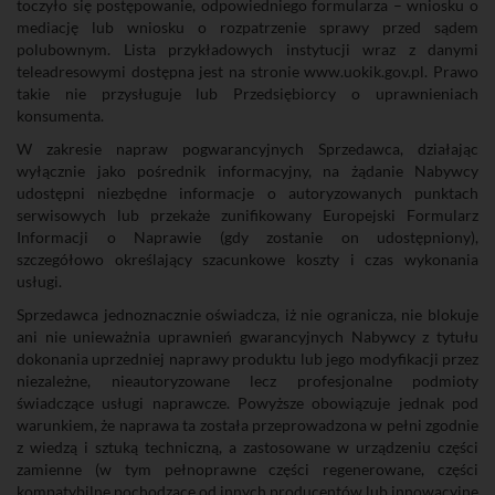
toczyło się postępowanie, odpowiedniego formularza – wniosku o
mediację lub wniosku o rozpatrzenie sprawy przed sądem
polubownym. Lista przykładowych instytucji wraz z danymi
teleadresowymi dostępna jest na stronie www.uokik.gov.pl. Prawo
takie nie przysługuje lub Przedsiębiorcy o uprawnieniach
konsumenta.
W zakresie napraw pogwarancyjnych Sprzedawca, działając
wyłącznie jako pośrednik informacyjny, na żądanie Nabywcy
udostępni niezbędne informacje o autoryzowanych punktach
serwisowych lub przekaże zunifikowany Europejski Formularz
Informacji o Naprawie (gdy zostanie on udostępniony),
szczegółowo określający szacunkowe koszty i czas wykonania
usługi.
Sprzedawca jednoznacznie oświadcza, iż nie ogranicza, nie blokuje
ani nie unieważnia uprawnień gwarancyjnych Nabywcy z tytułu
dokonania uprzedniej naprawy produktu lub jego modyfikacji przez
niezależne, nieautoryzowane lecz profesjonalne podmioty
świadczące usługi naprawcze. Powyższe obowiązuje jednak pod
warunkiem, że naprawa ta została przeprowadzona w pełni zgodnie
z wiedzą i sztuką techniczną, a zastosowane w urządzeniu części
zamienne (w tym pełnoprawne części regenerowane, części
kompatybilne pochodzące od innych producentów lub innowacyjne