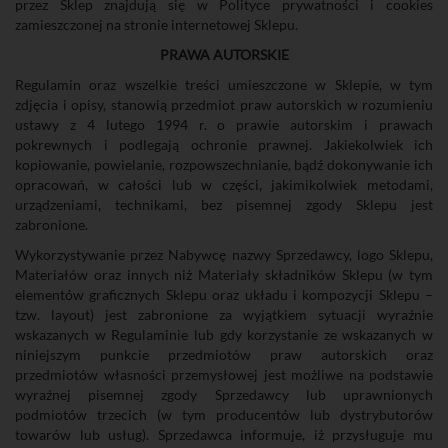
przez Sklep znajdują się w Polityce prywatności i cookies
zamieszczonej na stronie internetowej Sklepu.
PRAWA AUTORSKIE
Regulamin oraz wszelkie treści umieszczone w Sklepie, w tym
zdjęcia i opisy, stanowią przedmiot praw autorskich w rozumieniu
ustawy z 4 lutego 1994 r. o prawie autorskim i prawach
pokrewnych i podlegają ochronie prawnej. Jakiekolwiek ich
kopiowanie, powielanie, rozpowszechnianie, bądź dokonywanie ich
opracowań, w całości lub w części, jakimikolwiek metodami,
urządzeniami, technikami, bez pisemnej zgody Sklepu jest
zabronione.
Wykorzystywanie przez Nabywcę nazwy Sprzedawcy, logo Sklepu,
Materiałów oraz innych niż Materiały składników Sklepu (w tym
elementów graficznych Sklepu oraz układu i kompozycji Sklepu –
tzw. layout) jest zabronione za wyjątkiem sytuacji wyraźnie
wskazanych w Regulaminie lub gdy korzystanie ze wskazanych w
niniejszym punkcie przedmiotów praw autorskich oraz
przedmiotów własności przemysłowej jest możliwe na podstawie
wyraźnej pisemnej zgody Sprzedawcy lub uprawnionych
podmiotów trzecich (w tym producentów lub dystrybutorów
towarów lub usług). Sprzedawca informuje, iż przysługuje mu