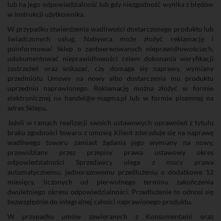
lub na jego odpowiedzialność lub gdy niezgodność wynika z błędów
w instrukcji użytkownika.
W przypadku stwierdzenia wadliwości dostarczonego produktu lub
świadczonych usług, Nabywca może złożyć reklamację i
poinformować Sklep o zaobserwowanych nieprawidłowościach,
udokumentować nieprawidłowości celem dokonania weryfikacji
zastrzeżeń oraz wskazać, czy domaga się naprawy, wymiany
przedmiotu Umowy na nowy albo dostarczenia mu produktu
uprzednio naprawionego. Reklamację można złożyć w formie
elektronicznej na handel@e-magma.pl lub w formie pisemnej na
adres Sklepu.
Jeżeli w ramach realizacji swoich ustawowych uprawnień z tytułu
braku zgodności towaru z umową Klient zdecyduje się na naprawę
wadliwego towaru zamiast żądania jego wymiany na nowy,
przewidziany przez przepisy prawa ustawowy okres
odpowiedzialności Sprzedawcy ulega z mocy prawa
automatycznemu, jednorazowemu przedłużeniu o dodatkowe 12
miesięcy, liczonych od pierwotnego terminu zakończenia
dwuletniego okresu odpowiedzialności. Przedłużenie to odnosi się
bezwzględnie do integralnej całości naprawionego produktu.
W przypadku umów zawieranych z Konsumentami oraz