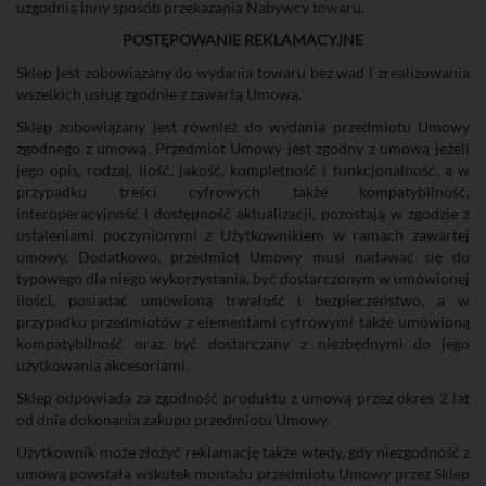
uzgodnią inny sposób przekazania Nabywcy towaru.
POSTĘPOWANIE REKLAMACYJNE
Sklep jest zobowiązany do wydania towaru bez wad i zrealizowania
wszelkich usług zgodnie z zawartą Umową.
Sklep zobowiązany jest również do wydania przedmiotu Umowy
zgodnego z umową. Przedmiot Umowy jest zgodny z umową jeżeli
jego opis, rodzaj, ilość, jakość, kompletność i funkcjonalność, a w
przypadku treści cyfrowych także kompatybilność,
interoperacyjność i dostępność aktualizacji, pozostają w zgodzie z
ustaleniami poczynionymi z Użytkownikiem w ramach zawartej
umowy. Dodatkowo, przedmiot Umowy musi nadawać się do
typowego dla niego wykorzystania, być dostarczonym w umówionej
ilości, posiadać umówioną trwałość i bezpieczeństwo, a w
przypadku przedmiotów z elementami cyfrowymi także umówioną
kompatybilność oraz być dostarczany z niezbędnymi do jego
użytkowania akcesoriami.
Sklep odpowiada za zgodność produktu z umową przez okres 2 lat
od dnia dokonania zakupu przedmiotu Umowy.
Użytkownik może złożyć reklamację także wtedy, gdy niezgodność z
umową powstała wskutek montażu przedmiotu Umowy przez Sklep