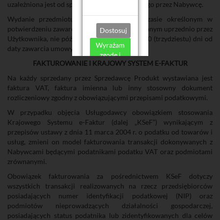
uzależniona jest od sposobu dostawy wybranego przez Nabywcę.
Wydanie przedmiotu Umowy nastąpi w czasie określonym w
potwierdzeniu zawarcia Umowy i zaakceptowanym uprzednio przez
Dostosuj
Użytkownika, nie później jednak niż w ciągu 30 (trzydziestu) dni od
Wyrażam
daty zawarcia umowy.
zgodę i
FAKTUROWANIE I KRAJOWY SYSTEM E-FAKTUR
akceptuję
Na każdy sprzedany przez Sprzedawcę Produkt wystawiana jest
faktura VAT, faktura imienna lub inny stosowny dokument
rozliczeniowy zgodny z obowiązującymi przepisami podatkowymi.
W przypadku objęcia Usługodawcy obowiązkiem stosowania
Krajowego Systemu e-Faktur (dalej „KSeF”) wynikającym z
przepisów ustawy z dnia 11 marca 2004 r. o podatku od towarów i
usług, zmieni on model fakturowania transakcji dokonywanych z
Nabywcami będącymi podatnikami podatku VAT oraz podmiotami
zrównanymi.
Obowiązek fakturowania za pośrednictwem KSeF dotyczy
wszystkich transakcji realizowanych na rzecz przedsiębiorców
posiadających numer identyfikacji podatkowej (NIP) oraz
podmiotów nieprowadzących działalności gospodarczej,
posiadających status podatnika lub zidentyfikowanych dla celów