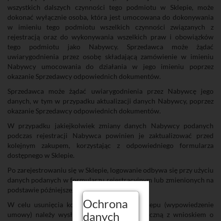
wszystkich dalszych czynności tego podmiotu w Sklepie, może
dokonać wyłącznie osoba, która jest umocowana do dokonywania
w imieniu tego podmiotu wszelkich czynności związanych z
rejestracją oraz do wykonywania wszelkich praw i obowiązków
tego podmiotu jako Nabywcy. Sprzedawca może żądać
uwiarygodnienia przez osobę składającą zamówienie w imieniu
Nabywcy umocowania do działania w jego imieniu poprzez
okazanie Sprzedawcy odpowiednich dokumentów.
Sprzedawca może żądać uwiarygodnienia przez Nabywcę jego
danych, w tym w przypadku aktualizacji danych Nabywcy, poprzez
okazanie Sprzedawcy odpowiednich dokumentów.
W przypadku jakiejkolwiek zmiany danych Nabywcy podanych
podczas rejestracji Nabywca powinien je zaktualizować przed
kolejnym zakupem, korzystając z odpowiedniego formularza
dostępnego w Sklepie.
Po zarejestrowaniu się w Sklepie, logowanie odbywa się przy użyciu
danych podanych w formularzu rejestracyjnym lub zmienionych na
podstawie późniejszego wniosku Użytkownika.
Ochrona
W celu usunięcia konta Użytkownika ze Sklepu (wypowiedzenie
danych
umowy) należy wysłać wiadomość elektroniczną z wnioskiem o