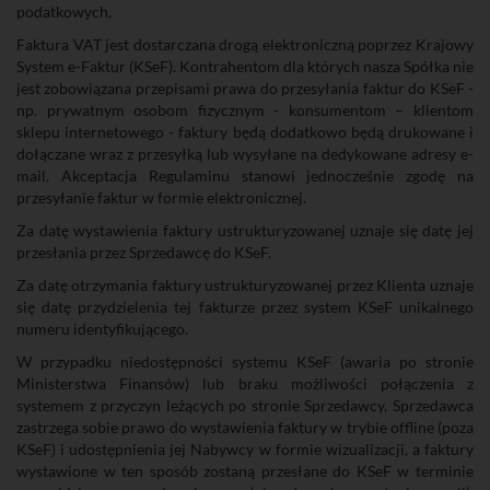
podatkowych,
Faktura VAT jest dostarczana drogą elektroniczną poprzez Krajowy
System e-Faktur (KSeF). Kontrahentom dla których nasza Spółka nie
jest zobowiązana przepisami prawa do przesyłania faktur do KSeF -
np. prywatnym osobom fizycznym - konsumentom – klientom
sklepu internetowego - faktury będą dodatkowo będą drukowane i
dołączane wraz z przesyłką lub wysyłane na dedykowane adresy e-
mail. Akceptacja Regulaminu stanowi jednocześnie zgodę na
przesyłanie faktur w formie elektronicznej.
Za datę wystawienia faktury ustrukturyzowanej uznaje się datę jej
przesłania przez Sprzedawcę do KSeF.
Za datę otrzymania faktury ustrukturyzowanej przez Klienta uznaje
się datę przydzielenia tej fakturze przez system KSeF unikalnego
numeru identyfikującego.
W przypadku niedostępności systemu KSeF (awaria po stronie
Ministerstwa Finansów) lub braku możliwości połączenia z
systemem z przyczyn leżących po stronie Sprzedawcy, Sprzedawca
zastrzega sobie prawo do wystawienia faktury w trybie offline (poza
KSeF) i udostępnienia jej Nabywcy w formie wizualizacji, a faktury
wystawione w ten sposób zostaną przesłane do KSeF w terminie