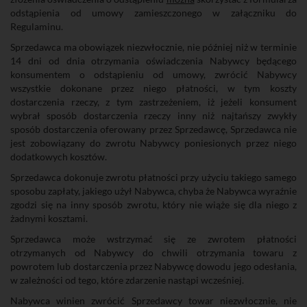
odstąpienia od umowy zamieszczonego w załączniku do
Regulaminu.
Sprzedawca ma obowiązek niezwłocznie, nie później niż w terminie
14 dni od dnia otrzymania oświadczenia Nabywcy będącego
konsumentem o odstąpieniu od umowy, zwrócić Nabywcy
wszystkie dokonane przez niego płatności, w tym koszty
dostarczenia rzeczy, z tym zastrzeżeniem, iż jeżeli konsument
wybrał sposób dostarczenia rzeczy inny niż najtańszy zwykły
sposób dostarczenia oferowany przez Sprzedawcę, Sprzedawca nie
jest zobowiązany do zwrotu Nabywcy poniesionych przez niego
dodatkowych kosztów.
Sprzedawca dokonuje zwrotu płatności przy użyciu takiego samego
sposobu zapłaty, jakiego użył Nabywca, chyba że Nabywca wyraźnie
zgodzi się na inny sposób zwrotu, który nie wiąże się dla niego z
żadnymi kosztami.
Sprzedawca może wstrzymać się ze zwrotem płatności
otrzymanych od Nabywcy do chwili otrzymania towaru z
powrotem lub dostarczenia przez Nabywcę dowodu jego odesłania,
w zależności od tego, które zdarzenie nastąpi wcześniej.
Nabywca winien zwrócić Sprzedawcy towar niezwłocznie, nie