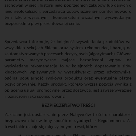
zachowań w sieci, historii jego poprzednich zakupów lub danych o
jego geolokalizacji, Sprzedawca zobowiązuje się poinformować o
tym fakcie wyraźnym
komunikatem wizualnym wyświetlanym
bezpośrednio przy prezentowanej cenie.
Sprzedawca informuje, że kolejność wyświetlania produktów we
wszystkich sekcjach Sklepu oraz system rekomendacji bazują na
zautomatyzowanych procesach decyzyjnych (algorytmach). Główne
parametry merytoryczne mające bezpośredni wpływ na
wyświetlane rekomendacje to w kolejności: dopasowanie słów
kluczowych wpisywanych w wyszukiwarkę przez użytkownika,
ogólna popularność rynkowa produktu oraz ewentualne płatne
pozycjonowanie. Każdy produkt, którego wyższa pozycja wynika z
opłacenia usługi promocyjnej przez dostawcę, jest zawsze wyraźnie
i
oznaczony jako sponsorowany.
BEZPIECZEŃSTWO TREŚCI
Zakazane jest dostarczanie przez Nabywców treści o charakterze
bezprawnym lub w inny sposób niezgodnych z Regulaminem. Za
treści takie uznaje się między innymi treści, które:
a)
są niezgodne z tematyką Sklepu — wypowiedzi powinny