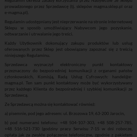
Regulamin określa zasady korzystania przez Nabywców ze Sklepu
prowadzonego przez Sprzedawcę (tj. sklepów magma.sklep.pl oraz
e-magma.pl).
Regulamin udostępniany jest nieprzerwanie na stronie internetowej
Sklepu w sposób umożliwiający Nabywcom jego pozyskanie,
odtwarzanie i utrwalanie jego treści.
Każdy Użytkownik dokonujący zakupu produktów lub usług
oferowanych przez Sklep jest obowiązany zapoznać się z treścią
niniejszego Regulaminu.
Sprzedawca wyznaczył elektroniczny punkt kontaktowy
przeznaczony do bezpośredniej komunikacji z organami państw
członkowskich, Komisją, Radą Usług Cyfrowych: handel@e-
magma.pl. Ten sam punkt kontaktowy może być wykorzystywany
przez każdego Klienta do bezpośredniej i szybkiej komunikacji ze
Sprzedawcą.
Ze Sprzedawcą można się kontaktować również:
a) pisemnie, pod jego adresem: ul. Brzozowa 19, 63-200 Jarocin,
b) pod numerami telefonu: +48 504-107-303, +48 508-257-785,
+48 516-521-730 (godziny pracy Serwisu 7-15 w dni robocze,
opłata jak za zwykłe połączenie telefoniczne, zgodnie z pakietem