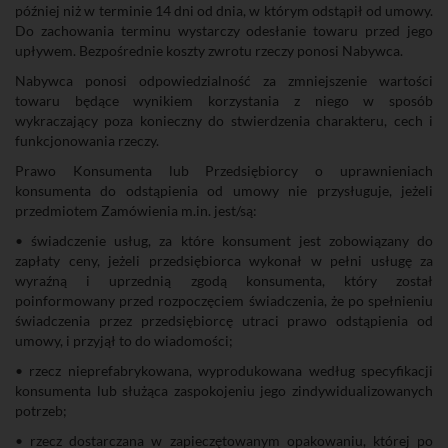
później niż w terminie 14 dni od dnia, w którym odstąpił od umowy.
Do zachowania terminu wystarczy odesłanie towaru przed jego
upływem. Bezpośrednie koszty zwrotu rzeczy ponosi Nabywca.
Nabywca ponosi odpowiedzialność za zmniejszenie wartości
towaru będące wynikiem korzystania z niego w sposób
wykraczający poza konieczny do stwierdzenia charakteru, cech i
funkcjonowania rzeczy.
Prawo Konsumenta lub Przedsiębiorcy o uprawnieniach
konsumenta do odstąpienia od umowy nie przysługuje, jeżeli
przedmiotem Zamówienia m.in. jest/są:
• świadczenie usług, za które konsument jest zobowiązany do
zapłaty ceny, jeżeli przedsiębiorca wykonał w pełni usługę za
wyraźną i uprzednią zgodą konsumenta, który został
poinformowany przed rozpoczęciem świadczenia, że po spełnieniu
świadczenia przez przedsiębiorcę utraci prawo odstąpienia od
umowy, i przyjął to do wiadomości;
• rzecz nieprefabrykowana, wyprodukowana według specyfikacji
konsumenta lub służąca zaspokojeniu jego zindywidualizowanych
potrzeb;
• rzecz dostarczana w zapieczętowanym opakowaniu, której po