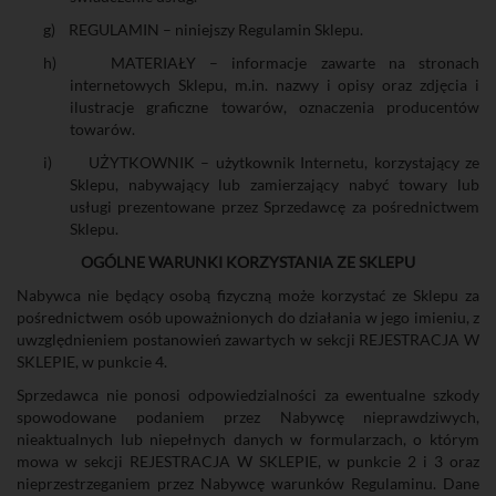
g)
REGULAMIN – niniejszy Regulamin Sklepu.
h)
MATERIAŁY – informacje zawarte na stronach
internetowych Sklepu, m.in. nazwy i opisy oraz zdjęcia i
ilustracje graficzne towarów, oznaczenia producentów
towarów.
i)
UŻYTKOWNIK – użytkownik Internetu, korzystający ze
Sklepu, nabywający lub zamierzający nabyć towary lub
usługi prezentowane przez Sprzedawcę za pośrednictwem
Sklepu.
OGÓLNE WARUNKI KORZYSTANIA ZE SKLEPU
Nabywca nie będący osobą fizyczną może korzystać ze Sklepu za
pośrednictwem osób upoważnionych do działania w jego imieniu, z
uwzględnieniem postanowień zawartych w sekcji REJESTRACJA W
SKLEPIE, w punkcie 4.
Sprzedawca nie ponosi odpowiedzialności za ewentualne szkody
spowodowane podaniem przez Nabywcę nieprawdziwych,
nieaktualnych lub niepełnych danych w formularzach, o którym
mowa w sekcji REJESTRACJA W SKLEPIE, w punkcie 2 i 3 oraz
nieprzestrzeganiem przez Nabywcę warunków Regulaminu. Dane