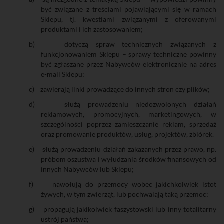
być związane z treściami pojawiającymi się w ramach
Sklepu, tj. kwestiami związanymi z oferowanymi
produktami i ich zastosowaniem;
b)
dotyczą spraw technicznych związanych z
funkcjonowaniem Sklepu – sprawy techniczne powinny
być zgłaszane przez Nabywców elektronicznie na adres
e-mail Sklepu;
c)
zawierają linki prowadzące do innych stron czy plików;
d)
służą prowadzeniu niedozwolonych działań
reklamowych, promocyjnych, marketingowych, w
szczególności poprzez zamieszczanie reklam, sprzedaż
oraz promowanie produktów, usług, projektów, zbiórek.
e)
służą prowadzeniu działań zakazanych przez prawo, np.
próbom oszustwa i wyłudzania środków finansowych od
innych Nabywców lub Sklepu;
f)
nawołują do przemocy wobec jakichkolwiek istot
żywych, w tym zwierząt, lub pochwalają taką przemoc;
g)
propagują jakikolwiek faszystowski lub inny totalitarny
ustrój państwa;