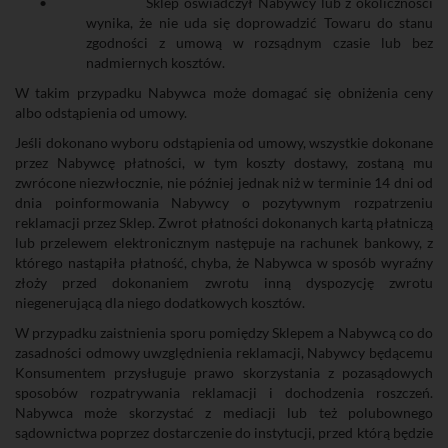
•
Sklep oświadczył Nabywcy lub z okoliczności
wynika, że nie uda się doprowadzić Towaru do stanu
zgodności z umową w rozsądnym czasie lub bez
nadmiernych kosztów.
W takim przypadku Nabywca może domagać się obniżenia ceny
albo odstąpienia od umowy.
Jeśli dokonano wyboru odstąpienia od umowy, wszystkie dokonane
przez Nabywcę płatności, w tym koszty dostawy, zostaną mu
zwrócone niezwłocznie, nie później jednak niż w terminie 14 dni od
dnia poinformowania Nabywcy o pozytywnym rozpatrzeniu
reklamacji przez Sklep. Zwrot płatności dokonanych kartą płatniczą
lub przelewem elektronicznym następuje na rachunek bankowy, z
którego nastąpiła płatność, chyba, że Nabywca w sposób wyraźny
złoży przed dokonaniem zwrotu inną dyspozycję zwrotu
niegenerującą dla niego dodatkowych kosztów.
W przypadku zaistnienia sporu pomiędzy Sklepem a Nabywcą co do
zasadności odmowy uwzględnienia reklamacji, Nabywcy będącemu
Konsumentem przysługuje prawo skorzystania z pozasądowych
sposobów rozpatrywania reklamacji i dochodzenia roszczeń.
Nabywca może skorzystać z mediacji lub też polubownego
sądownictwa poprzez dostarczenie do instytucji, przed którą będzie