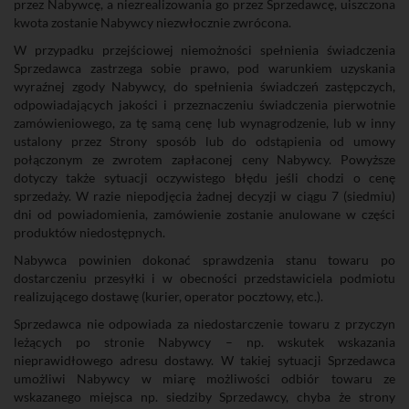
przez Nabywcę, a niezrealizowania go przez Sprzedawcę, uiszczona
kwota zostanie Nabywcy niezwłocznie zwrócona.
W przypadku przejściowej niemożności spełnienia świadczenia
Sprzedawca zastrzega sobie prawo, pod warunkiem uzyskania
wyraźnej zgody Nabywcy, do spełnienia świadczeń zastępczych,
odpowiadających jakości i przeznaczeniu świadczenia pierwotnie
zamówieniowego, za tę samą cenę lub wynagrodzenie, lub w inny
ustalony przez Strony sposób lub do odstąpienia od umowy
połączonym ze zwrotem zapłaconej ceny Nabywcy. Powyższe
dotyczy także sytuacji oczywistego błędu jeśli chodzi o cenę
sprzedaży. W razie niepodjęcia żadnej decyzji w ciągu 7 (siedmiu)
dni od powiadomienia, zamówienie zostanie anulowane w części
produktów niedostępnych.
Nabywca powinien dokonać sprawdzenia stanu towaru po
dostarczeniu przesyłki i w obecności przedstawiciela podmiotu
realizującego dostawę (kurier, operator pocztowy, etc.).
Sprzedawca nie odpowiada za niedostarczenie towaru z przyczyn
leżących po stronie Nabywcy – np. wskutek wskazania
nieprawidłowego adresu dostawy. W takiej sytuacji Sprzedawca
umożliwi Nabywcy w miarę możliwości odbiór towaru ze
wskazanego miejsca np. siedziby Sprzedawcy, chyba że strony