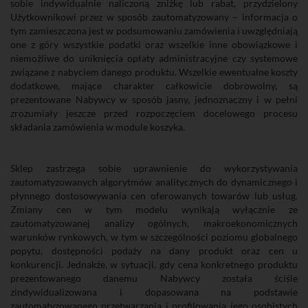
sobie indywidualnie naliczoną zniżkę lub rabat, przydzielony
Użytkownikowi przez w sposób zautomatyzowany – informacja o
tym zamieszczona jest w podsumowaniu zamówienia i uwzględniają
one z góry wszystkie podatki oraz wszelkie inne obowiązkowe i
niemożliwe do uniknięcia opłaty administracyjne czy systemowe
związane z nabyciem danego produktu. Wszelkie ewentualne koszty
dodatkowe, mające charakter całkowicie dobrowolny, są
prezentowane Nabywcy w sposób jasny, jednoznaczny i w pełni
zrozumiały jeszcze przed rozpoczęciem docelowego procesu
składania zamówienia w module koszyka.
Sklep zastrzega sobie uprawnienie do wykorzystywania
zautomatyzowanych algorytmów analitycznych do dynamicznego i
płynnego dostosowywania cen oferowanych towarów lub usług.
Zmiany cen w tym modelu wynikają wyłącznie ze
zautomatyzowanej analizy ogólnych, makroekonomicznych
warunków rynkowych, w tym w szczególności poziomu globalnego
popytu, dostępności podaży na dany produkt oraz cen u
konkurencji. Jednakże, w sytuacji, gdy cena konkretnego produktu
prezentowanego danemu Nabywcy została ściśle
zindywidualizowana i dopasowana na podstawie
zautomatyzowanego przetwarzania i profilowania jego osobistych