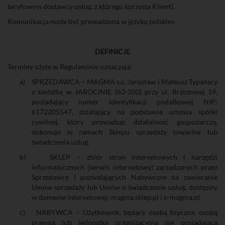
taryfowym dostawcy usług, z którego korzysta Klient).
Komunikacja może być prowadzona w języku polskim.
DEFINICJE
Terminy użyte w Regulaminie oznaczają:
a)
SPRZEDAWCA – MAGMA s.c. Jarosław i Mateusz Typańscy
z siedzibą w JAROCINIE (63-200) przy ul. Brzozowej 19,
posiadający numer identyfikacji podatkowej NIP:
6172205547, działający na podstawie umowy spółki
cywilnej, który prowadząc działalność gospodarczą,
dokonuje w ramach Sklepu sprzedaży towarów lub
świadczenia usług.
b)
SKLEP – zbiór stron internetowych i narzędzi
informatycznych (serwis internetowy) zarządzanych przez
Sprzedawcę i pozwalających Nabywcom na zawieranie
Umów sprzedaży lub Umów o świadczenie usług, dostępny
w domenie internetowej: magma.sklep.pl i e-magma.pl
c)
NABYWCA – Użytkownik, będący osobą fizyczna, osobą
prawna lub jednostką organizacyjna nie posiadającą