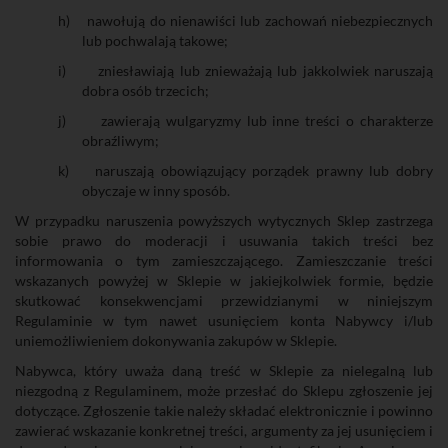
h)
nawołują do nienawiści lub zachowań niebezpiecznych
lub pochwalają takowe;
i)
zniesławiają lub znieważają lub jakkolwiek naruszają
dobra osób trzecich;
j)
zawierają wulgaryzmy lub inne treści o charakterze
obraźliwym;
k)
naruszają obowiązujący porządek prawny lub dobry
obyczaje w inny sposób.
W przypadku naruszenia powyższych wytycznych Sklep zastrzega
sobie prawo do moderacji i usuwania takich treści bez
informowania o tym zamieszczającego. Zamieszczanie treści
wskazanych powyżej w Sklepie w jakiejkolwiek formie, będzie
skutkować konsekwencjami przewidzianymi w niniejszym
Regulaminie w tym nawet usunięciem konta Nabywcy i/lub
uniemożliwieniem dokonywania zakupów w Sklepie.
Nabywca, który uważa daną treść w Sklepie za nielegalną lub
niezgodną z Regulaminem, może przesłać do Sklepu zgłoszenie jej
dotyczące. Zgłoszenie takie należy składać elektronicznie i powinno
zawierać wskazanie konkretnej treści, argumenty za jej usunięciem i