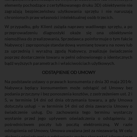
elementy pochodzące z certyfikowanego druku 3D) obiektywnie nie
zagrażają bezpieczeństwu użytkowania sprzętu i nie naruszają
chronionych praw własności intelektualnej osób trzecich.
W przypadku, gdy Klient zażąda naprawy wadliwego sprzętu, a po
przeprowadzeniu diagnostyki okaże się ona obiektywnie
niemożliwa do zrealizowania, Sprzedawca poinformuje o tym fakcie
Nabywcę i zaproponuje standardową wymianę towaru na nowy lub
za uprzednią i wyraźną zgodą Nabywcy, zrealizuje świadczenie
poprzez dostarczenie towaru w pełni odnowionego o identycznych
bądź wyższych parametrach i właściwościach użytkowych.
ODSTĄPIENIE OD UMOWY
Na podstawie ustawy o prawach konsumenta z dnia 30 maja 2014r.
Nabywca będący konsumentem może odstąpić od Umowy bez
podania przyczyny i bez ponoszenia kosztów, z zastrzeżeniem ust. 2 i
5, w terminie 14 dni od dnia otrzymania towaru, a gdy Umowa
dotyczyła usługi – w terminie 14 dni od dnia zawarcia Umowy o
świadczenie usług. Do zachowania tego terminu wystarczy
wysłanie przed jego upływem oświadczenia o odstąpieniu za
pośrednictwem poczty lub pocztą elektroniczną. W razie
odstąpienia od Umowy, Umowa uważana jest za niezawartą. W celu
złożenia oświadczenia o odstąpieniu
można
skorzystać z formularza