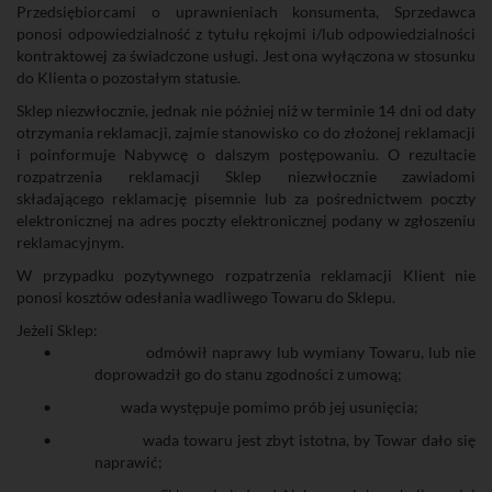
Przedsiębiorcami o uprawnieniach konsumenta, Sprzedawca
ponosi odpowiedzialność z tytułu rękojmi i/lub odpowiedzialności
kontraktowej za świadczone usługi. Jest ona wyłączona w stosunku
do Klienta o pozostałym statusie.
Sklep niezwłocznie, jednak nie później niż w terminie 14 dni od daty
otrzymania reklamacji, zajmie stanowisko co do złożonej reklamacji
i poinformuje Nabywcę o dalszym postępowaniu. O rezultacie
rozpatrzenia reklamacji Sklep niezwłocznie zawiadomi
składającego reklamację pisemnie lub za pośrednictwem poczty
elektronicznej na adres poczty elektronicznej podany w zgłoszeniu
reklamacyjnym.
W przypadku pozytywnego rozpatrzenia reklamacji Klient nie
ponosi kosztów odesłania wadliwego Towaru do Sklepu.
Jeżeli Sklep:
•
odmówił naprawy lub wymiany Towaru, lub nie
doprowadził go do stanu zgodności z umową;
•
wada występuje pomimo prób jej usunięcia;
•
wada towaru jest zbyt istotna, by Towar dało się
naprawić;