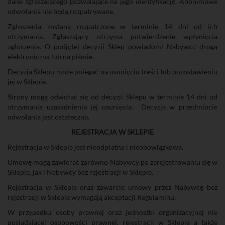
dane zgłaszającego pozwalające na jego identyfikację. Anonimowe
odwołania nie będą rozpatrywane.
Zgłoszenia zostaną rozpatrzone w terminie 14 dni od ich
otrzymania. Zgłaszający otrzyma potwierdzenie wpłynięcia
zgłoszenia. O podjętej decyzji Sklep powiadomi Nabywcę drogą
elektroniczną lub na piśmie.
Decyzja Sklepu może polegać na usunięciu treści lub pozostawieniu
jej w Sklepie.
Strony mogą odwołać się od decyzji Sklepu w terminie 14 dni od
otrzymania uzasadnienia jej usunięcia.
Decyzja w przedmiocie
odwołania jest ostateczna.
REJESTRACJA W SKLEPIE
Rejestracja w Sklepie jest nieodpłatna i nieobowiązkowa.
Umowę mogą zawierać zarówno Nabywcy po zarejestrowaniu się w
Sklepie, jak i Nabywcy bez rejestracji w Sklepie.
Rejestracja w Sklepie oraz zawarcie umowy przez Nabywcę bez
rejestracji w Sklepie wymagają akceptacji Regulaminu.
W przypadku osoby prawnej oraz jednostki organizacyjnej nie
posiadającej osobowości prawnej, rejestracji w Sklepie a także