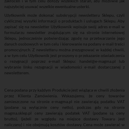
zakłóceń i w tym celu dołoży wszelkich starań, aby możliwie jak
najszybciej usuwać wszelkie ewentualne usterki.
Użytkownik może dokonać subskrypcji newsletteru Sklepu, czyli
cyklicznej wysyłki informacji o produktach i usługach Sklepu. Aby
zapisać się na newsletter Użytkownik wpisuje swój adres e-mail w
formularzu newsletter znajdującym się na stronie internetowej
Sklepu, jednocześnie potwierdzając zgodę na przetwarzanie jego
danych osobowych w tym celu i kierowanie na podany e-mail treści
promocyjnych. Z newsletteru można zrezygnować w każdej chwili,
a w tym celu Użytkownik jest proszony o przekazanie oświadczenia
o rezygnacji poprzez e-mail Sklepu: handel@e-magma.pl lub
wybranie linku rezygnacji w wiadomości e-mail dostarczanej z
newsletterem.
Cena podana przy każdym Produkcie jest wiążąca w chwili złożenia
przez Klienta Zamówienia. Wskazujemy, że ceny towarów
zamieszczone na stronie e-magma.pl nie zawierają podatku VAT
(podane są wyłącznie ceny netto), podczas gdy na stronie
magma.sklep.pl ceny zawierają podatek VAT (podane są ceny
brutto), (jeżeli ze względu na miejsce dostawy Towaru jest
naliczany) i nie obejmują kosztów dostawy. Cena może zawierać w