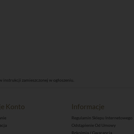
w instrukcji zamieszczonej w ogłoszeniu.
je Konto
Informacje
nie
Regulamin Sklepu Internetowego
acja
Odstąpienie Od Umowy
Rękojmia / Gwarancja