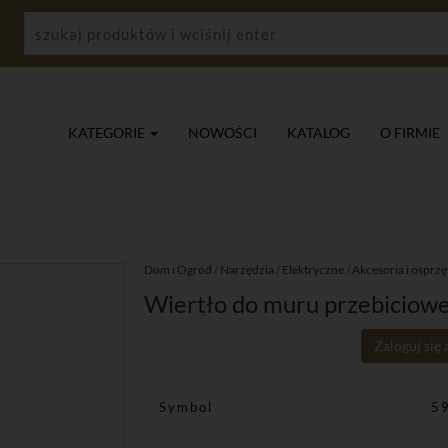
KATEGORIE
NOWOŚCI
KATALOG
O FIRMIE
Dom i Ogród
/
Narzędzia
/
Elektryczne
/
Akcesoria i osprzę
Wiertło do muru przebicio
Zaloguj się
Symbol
5