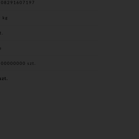
908291607197
0 kg
t.
e
000000000 szt.
szt.