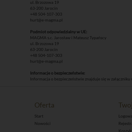
ul. Brzozowa 19
63-200 Jarocin
+48 504-107-303
hurt@e-magma.pl
Podmiot odpowiedzialny w UE:
MAGMA s.c. Jarosław i Mateusz Typańscy
ul. Brzozowa 19
63-200 Jarocin
+48 504-107-303
hurt@e-magma.pl
Informacje o bezpieczeństwie:
Informacja o bezpieczeństwie znajduje się w załączniku 
Oferta
Two
Start
Logowa
Nowości
Rejestr
Koszyk