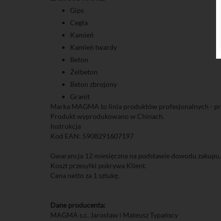
Gips
Cegła
Kamień
Kamień twardy
Beton
Żelbeton
Beton zbrojony
Granit
Marka MAGMA to linia produktów profesjonalnych - pro
Produkt wyprodukowano w Chinach.
Instrukcja
Kod EAN:
5908291607197
Gwarancja 12 miesięczna na podstawie dowodu zakupu.
Koszt przesyłki pokrywa Klient.
Cena netto za 1 sztukę.
Dane producenta:
MAGMA s.c. Jarosław i Mateusz Typańscy