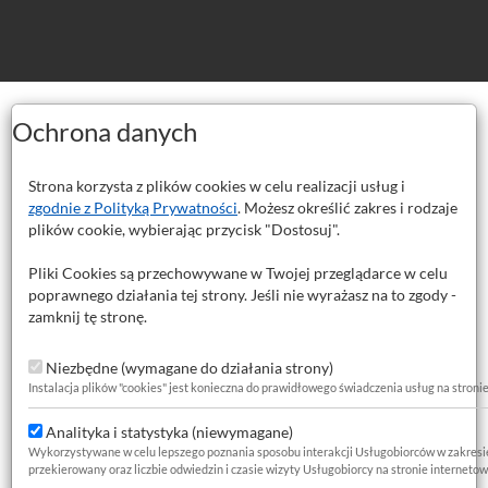
Ochrona danych
Strona korzysta z plików cookies w celu realizacji usług i
zgodnie z Polityką Prywatności
. Możesz określić zakres i rodzaje
u przebiciowe 45x600 mm SDS M
plików cookie, wybierając przycisk "Dostosuj".
Pliki Cookies są przechowywane w Twojej przeglądarce w celu
poprawnego działania tej strony. Jeśli nie wyrażasz na to zgody -
zamknij tę stronę.
Niezbędne (wymagane do działania strony)
Instalacja plików "cookies" jest konieczna do prawidłowego świadczenia usług na stroni
Analityka i statystyka (niewymagane)
Wykorzystywane w celu lepszego poznania sposobu interakcji Usługobiorców w zakresie za
przekierowany oraz liczbie odwiedzin i czasie wizyty Usługobiorcy na stronie internetow