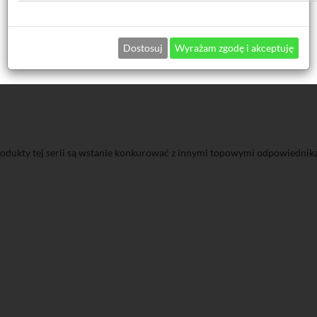
Dostosuj
Wyrażam zgodę i akceptuję
dukty tej serii są wstanie konkurować z innymi topowymi odpowiednikam