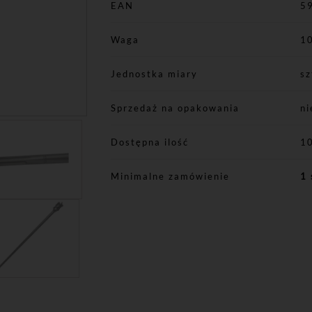
EAN
5
Waga
1
Jednostka miary
sz
Sprzedaż na opakowania
ni
Dostępna ilość
1
Minimalne zamówienie
1 