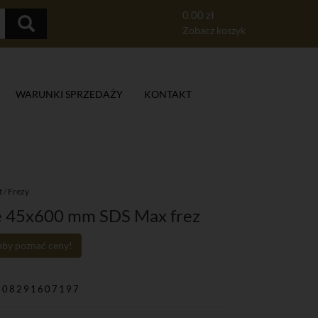
0.00 zł
Zobacz koszyk
WARUNKI SPRZEDAŻY
KONTAKT
t
/
Frezy
we 45x600 mm SDS Max frez
 aby poznać ceny!
908291607197