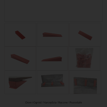
Dom i Ogród
/
Narzędzia
/
Ręczne
/
Pozostałe