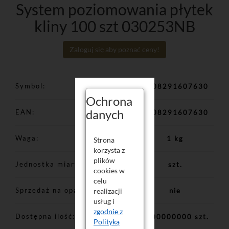
System poziomowania płytek
kliny 100 szt 030253NB
Zaloguj się aby poznać ceny!
Symbol
5908291607630
Ochrona
danych
EAN
5908291607630
Waga
1 kg
Strona
korzysta z
plików
Jednostka miary
szt.
cookies w
celu
Sprzedaż na opakowania
realizacji
nie
usług i
zgodnie z
Dostępna ilość
1000000000 szt.
Polityką