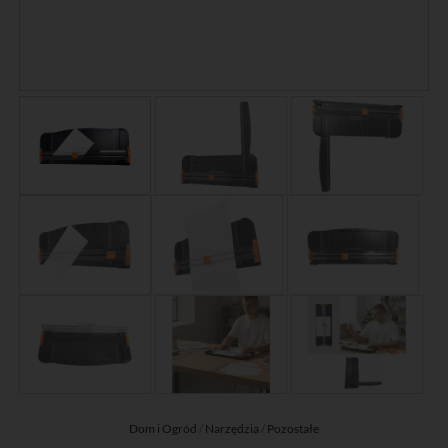
Dom i Ogród
/
Narzędzia
/
Pozostałe