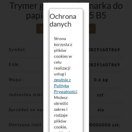
Trymer gilotyna obcinarka do
papieru A3 A4 A5 B5
Ochrona
danych
Zaloguj się aby poznać ceny!
Strona
korzysta z
Symbol
5908291607869
plików
cookies w
celu
EAN
5908291607869
realizacji
usług i
Waga
zgodnie z
0.6 kg
Polityką
Prywatności
.
Jednostka miary
szt.
Możesz
określić
zakres i
Sprzedaż na opakowania
nie
rodzaje
plików
Dostępna ilość
1000000000 szt.
cookie,