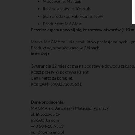
Mocowanie: Na rzep
Ilość w zestawie: 10 sztuk
Stan produktu: Fabrycznie nowy
Producent: MAGMA
Przed zakupem upewnij się, że rozstaw otworów (110 mm
Marka MAGMA to linia produktów profesjonalnych - pro
Produkt wyprodukowano w Chinach.
Instrukcja
Gwarancja 12 miesięczna na podstawie dowodu zakupu.
Koszt przesyłki pokrywa Klient.
Cena netto za komplet.
Kod EAN: 5908291605681
Dane producenta:
MAGMA s.c. Jarosław i Mateusz Typańscy
ul. Brzozowa 19
63-200 Jarocin
+48 504-107-303
hurt@e-magma.pl