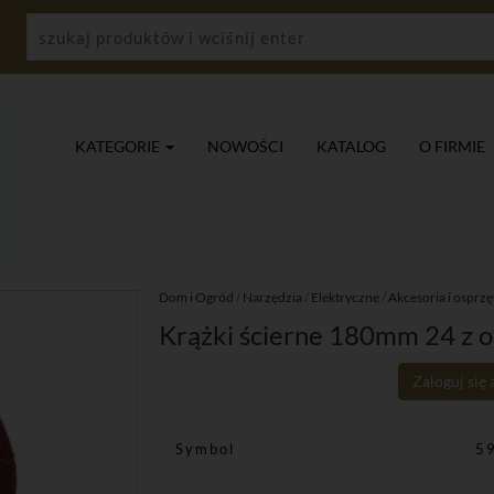
KATEGORIE
NOWOŚCI
KATALOG
O FIRMIE
Dom i Ogród
/
Narzędzia
/
Elektryczne
/
Akcesoria i osprzę
Krążki ścierne 180mm 24 z o
Zaloguj się
Symbol
5