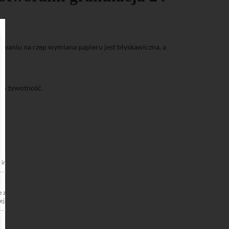
owaniu na rzep wymiana papieru jest błyskawiczna, a
ego żywotność.
e internetowej Serwisu. Umożliwiają korzystanie z podstawowych funkcji strony internetowej t
wartości strony. Pliki gromadzą informacje o sposobie korzystania ze strony internetowej prz
ej. Informacje te nie rejestrują konkretnych danych osobowych Usługobiorcy, lecz służą do op