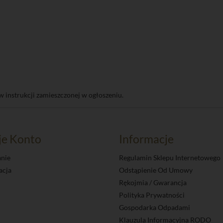
w instrukcji zamieszczonej w ogłoszeniu.
je Konto
Informacje
nie
Regulamin Sklepu Internetowego
acja
Odstąpienie Od Umowy
Rękojmia / Gwarancja
Polityka Prywatności
Gospodarka Odpadami
Klauzula Informacyjna RODO