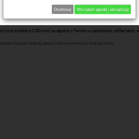
Dostosuj
Wyrażam zgodę i akceptuję
) oraz średnica (180 mm) są zgodne z Twoim urządzeniem szlifierskim, a
dukty bardzo dobrej jakości oferowane w korzystnej cenie.