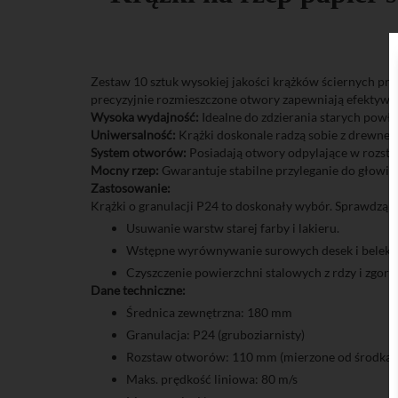
Zestaw 10 sztuk wysokiej jakości krążków ściernych pr
precyzyjnie rozmieszczone otwory zapewniają efektywn
Wysoka wydajność:
Idealne do zdzierania starych powł
Uniwersalność:
Krążki doskonale radzą sobie z drewnem
System otworów:
Posiadają otwory odpylające w rozsta
Mocny rzep:
Gwarantuje stabilne przyleganie do głowicy
Zastosowanie:
Krążki o granulacji P24 to doskonały wybór. Sprawdzą si
Usuwanie warstw starej farby i lakieru.
Wstępne wyrównywanie surowych desek i belek.
Czyszczenie powierzchni stalowych z rdzy i zgorze
Dane techniczne:
Średnica zewnętrzna: 180 mm
Granulacja: P24 (gruboziarnisty)
Rozstaw otworów: 110 mm (mierzone od środka 
Maks. prędkość liniowa: 80 m/s