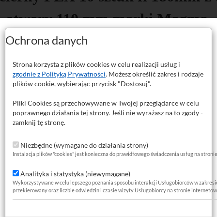
otwory 110 mm marki Magma.
Ochrona danych
zeznaczonych do agresywnego szlifowania i obróbki wstępnej. Dzięki moc
e odprowadzanie pyłu (przy pracy z odpowiednim urządzeniem).
ok, wyrównywania powierzchni i pracy z twardymi materiałami.
Strona korzysta z plików cookies w celu realizacji usług i
, tworzywami sztucznymi oraz stalą.
zgodnie z Polityką Prywatności
. Możesz określić zakres i rodzaje
wie 110 mm, co znacząco zmniejsza zapychanie się papieru i przedłuża j
plików cookie, wybierając przycisk "Dostosuj".
 szlifierki nawet przy dużym obciążeniu.
Pliki Cookies są przechowywane w Twojej przeglądarce w celu
ę wszędzie tam, gdzie liczy się szybkie usunięcie nadmiaru materiału:
poprawnego działania tej strony. Jeśli nie wyrażasz na to zgody -
zamknij tę stronę.
Niezbędne (wymagane do działania strony)
liny.
Instalacja plików "cookies" jest konieczna do prawidłowego świadczenia usług na stroni
Analityka i statystyka (niewymagane)
Wykorzystywane w celu lepszego poznania sposobu interakcji Usługobiorców w zakresie za
przekierowany oraz liczbie odwiedzin i czasie wizyty Usługobiorcy na stronie internetow
do środka otworu)