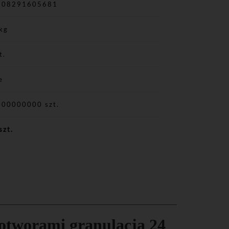
908291605681
kg
t.
e
000000000 szt.
szt.
 otworami granulacja 24