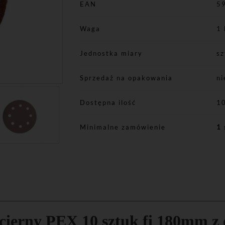
EAN
5
Waga
1 
Jednostka miary
sz
Sprzedaż na opakowania
ni
Dostępna ilość
1
Minimalne zamówienie
1 
ścierny PEX 10 sztuk fi 180mm z