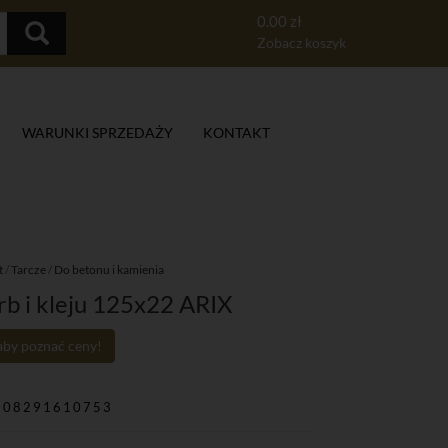
0.00 zł
Zobacz koszyk
WARUNKI SPRZEDAŻY
KONTAKT
t
/
Tarcze
/
Do betonu i kamienia
rb i kleju 125x22 ARIX
 aby poznać ceny!
908291610753