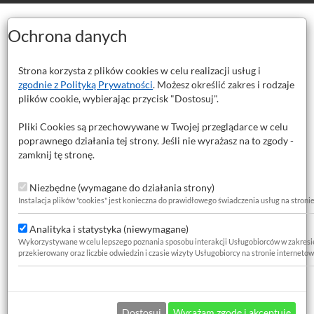
Ochrona danych
Strona korzysta z plików cookies w celu realizacji usług i
zgodnie z Polityką Prywatności
. Możesz określić zakres i rodzaje
plików cookie, wybierając przycisk "Dostosuj".
Pliki Cookies są przechowywane w Twojej przeglądarce w celu
poprawnego działania tej strony. Jeśli nie wyrażasz na to zgody -
o usuwania farb i kleju 125x22,
zamknij tę stronę.
Niezbędne (wymagane do działania strony)
Instalacja plików "cookies" jest konieczna do prawidłowego świadczenia usług na stroni
ych powłok, klejów, farb, żywic.
Analityka i statystyka (niewymagane)
Wykorzystywane w celu lepszego poznania sposobu interakcji Usługobiorców w zakresie za
przekierowany oraz liczbie odwiedzin i czasie wizyty Usługobiorcy na stronie internetow
Dostosuj
Wyrażam zgodę i akceptuję