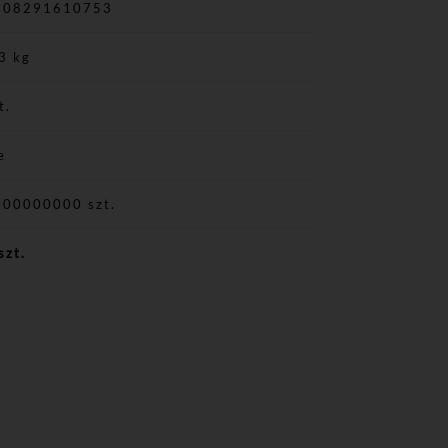
908291610753
3 kg
t.
e
000000000 szt.
szt.