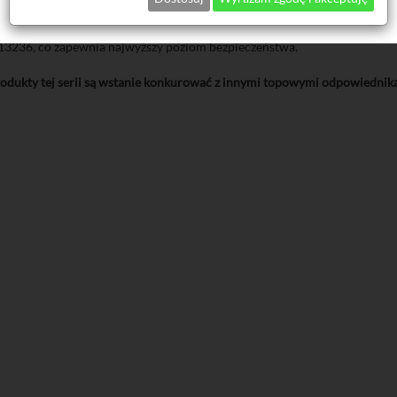
klejów, uszczelniaczy, farb, żywic z powierzchni betonowych
236, co zapewnia najwyższy poziom bezpieczeństwa.
dukty tej serii są wstanie konkurować z innymi topowymi odpowiednikam