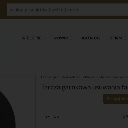
KATEGORIE
NOWOŚCI
KATALOG
O FIRMIE
Dom i Ogród
/
Narzędzia
/
Elektryczne
/
Akcesoria i osprzę
Tarcza garnkowa usuwania fa
Zaloguj się
Symbol
5