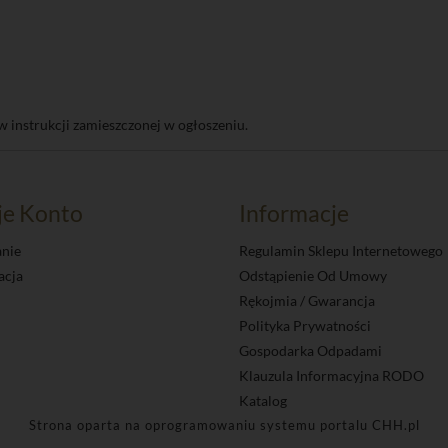
w instrukcji zamieszczonej w ogłoszeniu.
je Konto
Informacje
nie
Regulamin Sklepu Internetowego
acja
Odstąpienie Od Umowy
Rękojmia / Gwarancja
Polityka Prywatności
Gospodarka Odpadami
Klauzula Informacyjna RODO
Katalog
Strona oparta na oprogramowaniu systemu portalu
CHH.pl