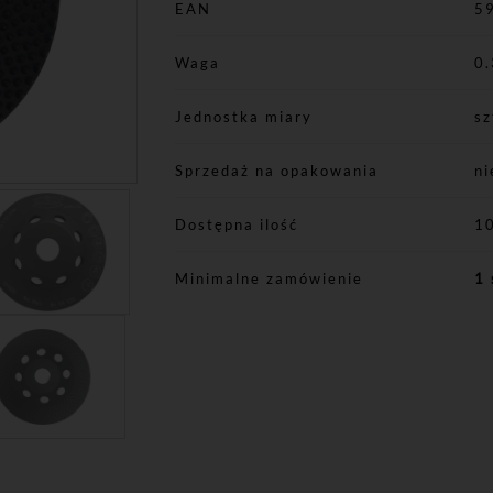
EAN
5
Waga
0.
Jednostka miary
sz
Sprzedaż na opakowania
ni
Dostępna ilość
1
Minimalne zamówienie
1 