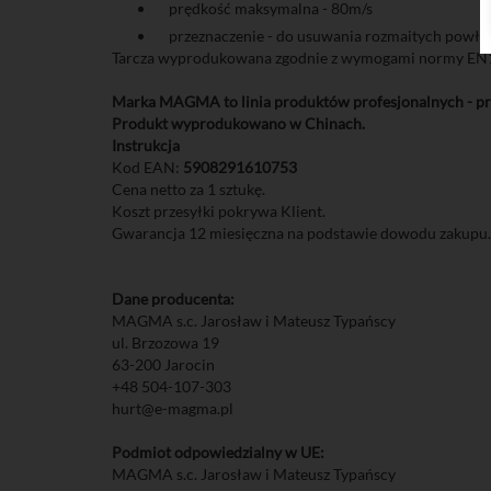
prędkość maksymalna - 80m/s
przeznaczenie - do usuwania rozmaitych powłok, 
Tarcza wyprodukowana zgodnie z wymogami normy EN13
Marka MAGMA to linia produktów profesjonalnych - pro
Produkt wyprodukowano w Chinach.
Instrukcja
Kod EAN:
5908291610753
Cena netto za 1 sztukę.
Koszt przesyłki pokrywa Klient.
Gwarancja 12 miesięczna na podstawie dowodu zakupu.
Dane producenta:
MAGMA s.c. Jarosław i Mateusz Typańscy
ul. Brzozowa 19
63-200 Jarocin
+48 504-107-303
hurt@e-magma.pl
Podmiot odpowiedzialny w UE:
MAGMA s.c. Jarosław i Mateusz Typańscy