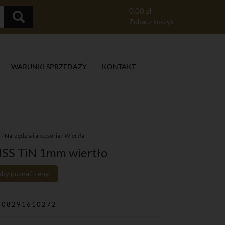
0.00 zł
Zobacz koszyk
WARUNKI SPRZEDAŻY
KONTAKT
i
/
Narzędzia i akcesoria
/
Wiertła
SS TiN 1mm wiertło
 aby poznać ceny!
908291610272