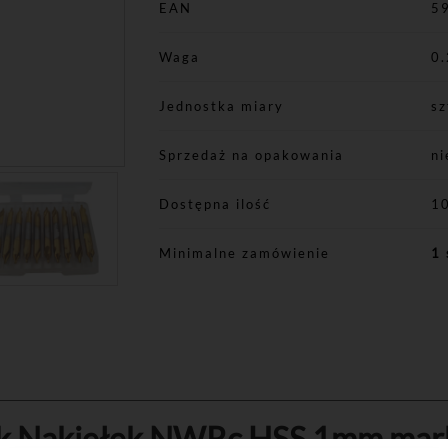
EAN
5
Waga
0.
Jednostka miary
sz
Sprzedaż na opakowania
ni
Dostępna ilość
1
Minimalne zamówienie
1 
k Nakiełek NWRc HSS 1mm mar