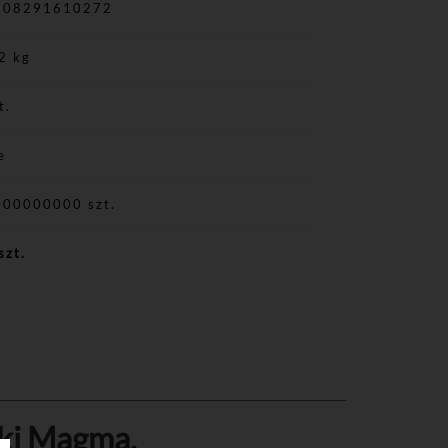
908291610272
2 kg
t.
e
000000000 szt.
szt.
ki Magma.