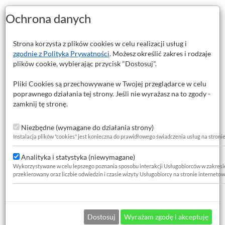
Ochrona danych
A to profesjonalny wybór do warsztatów ślusarskich, produkcyjnych 
ercenie wstępne będzie idealnie osiowe.
odnosi twardość powierzchniową narzędzia, zmniejsza tarcie oraz chron
Strona korzysta z plików cookies w celu realizacji usług i
nącej gwarantuje doskonałą sprężystość, odporność na tępienie oraz dłu
zgodnie z Polityką Prywatności
. Możesz określić zakres i rodzaje
ilne osadzenie w uchwytach wiertarskich tokarek, frezarek oraz wier
plików cookie, wybierając przycisk "Dostosuj".
łków (otworów centrujących). Są niezbędne przed przystąpieniem do w
Pliki Cookies są przechowywane w Twojej przeglądarce w celu
 przy obróbce:
poprawnego działania tej strony. Jeśli nie wyrażasz na to zgody -
zamknij tę stronę.
Niezbędne (wymagane do działania strony)
Instalacja plików "cookies" jest konieczna do prawidłowego świadczenia usług na stroni
Analityka i statystyka (niewymagane)
Wykorzystywane w celu lepszego poznania sposobu interakcji Usługobiorców w zakresie za
przekierowany oraz liczbie odwiedzin i czasie wizyty Usługobiorcy na stronie internetow
Dostosuj
Wyrażam zgodę i akceptuję