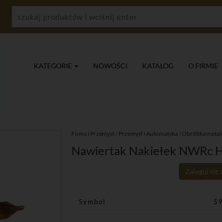
KATEGORIE
NOWOŚCI
KATALOG
O FIRMIE
Firma i Przemysł
/
Przemysł i Automatyka
/
Obróbka metal
Nawiertak Nakiełek NWRc H
Zaloguj się
Symbol
5