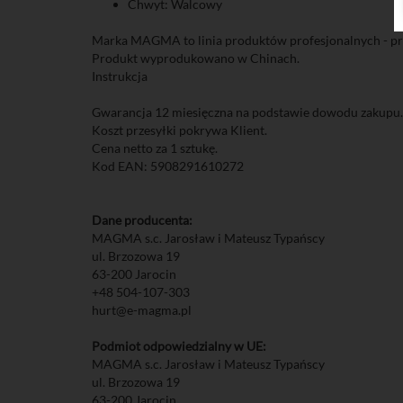
Chwyt: Walcowy
Marka MAGMA to linia produktów profesjonalnych - pro
Produkt wyprodukowano w Chinach.
Instrukcja
Gwarancja 12 miesięczna na podstawie dowodu zakupu.
Koszt przesyłki pokrywa Klient.
Cena netto za 1 sztukę.
Kod EAN: 5908291610272
Dane producenta:
MAGMA s.c. Jarosław i Mateusz Typańscy
ul. Brzozowa 19
63-200 Jarocin
+48 504-107-303
hurt@e-magma.pl
Podmiot odpowiedzialny w UE:
MAGMA s.c. Jarosław i Mateusz Typańscy
ul. Brzozowa 19
63-200 Jarocin