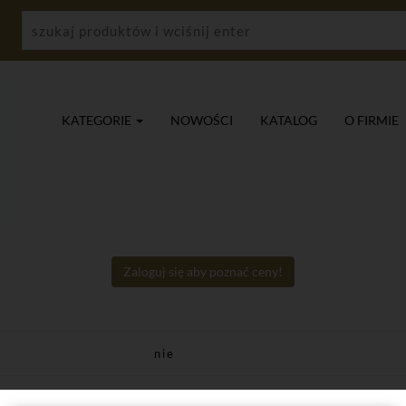
KATEGORIE
NOWOŚCI
KATALOG
O FIRMIE
Zaloguj się aby poznać ceny!
nie