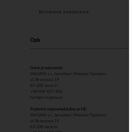
Minimalne zamówienie
Opis
Dane producenta:
MAGMA s.c. Jarosław i Mateusz Typańscy
ul. Brzozowa 19
63-200 Jarocin
+48 504-107-303
hurt@e-magma.pl
Podmiot odpowiedzialny w UE:
MAGMA s.c. Jarosław i Mateusz Typańscy
ul. Brzozowa 19
63-200 Jarocin