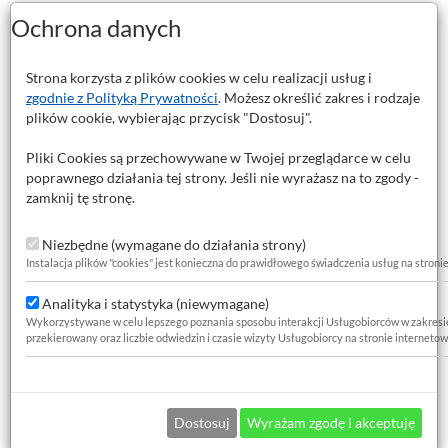
Ochrona danych
Strona korzysta z plików cookies w celu realizacji usług i
zgodnie z Polityką Prywatności
. Możesz określić zakres i rodzaje
plików cookie, wybierając przycisk "Dostosuj".
Pliki Cookies są przechowywane w Twojej przeglądarce w celu
poprawnego działania tej strony. Jeśli nie wyrażasz na to zgody -
zamknij tę stronę.
Niezbędne (wymagane do działania strony)
Instalacja plików "cookies" jest konieczna do prawidłowego świadczenia usług na stroni
Analityka i statystyka (niewymagane)
Wykorzystywane w celu lepszego poznania sposobu interakcji Usługobiorców w zakresie za
przekierowany oraz liczbie odwiedzin i czasie wizyty Usługobiorcy na stronie internetow
Dostosuj
Wyrażam zgodę i akceptuję