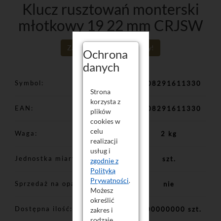
Klucz rusztowań monterski
młotkowy 19 22 mm CRJSW
Zaloguj się aby poznać ceny!
Ochrona
danych
Symbol
5908291611330
Strona
korzysta z
EAN
5908291611330
plików
cookies w
celu
Waga
2 kg
realizacji
usług i
Jednostka miary
szt.
zgodnie z
Polityką
Prywatności
.
Sprzedaż na opakowania
nie
Możesz
określić
Dostępna ilość
1000000000 szt.
zakres i
rodzaje