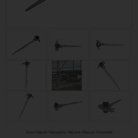
Dom i Ogród
/
Narzędzia
/
Ręczne
/
Klucze
/
Pozostałe