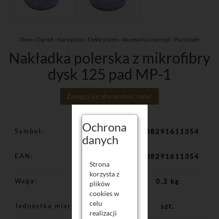
Dom i Ogród
/
Narzędzia
/
Elektryczne
/
Akcesoria i osprzęt
/
Pozostałe
Nakładka polerska z mikrofibry
dysk 125 pad MP-1
Zaloguj się aby poznać ceny!
Ochrona
Symbol
5908291611354
danych
EAN
5908291611354
Strona
korzysta z
Waga
0.2 kg
plików
cookies w
celu
Jednostka miary
szt.
realizacji