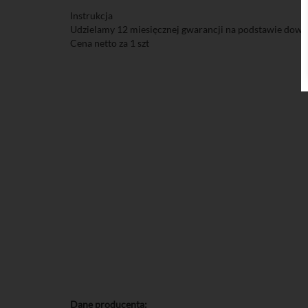
Instrukcja
Udzielamy 12 miesięcznej gwarancji na podstawie dowo
Cena netto za 1 szt
Dane producenta: