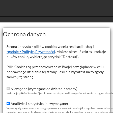
Ochrona danych
Strona korzysta z plików cookies w celu realizacji usług i
j napędowy,benzyna).
zgodnie z Polityką Prywatności
. Możesz określić zakres i rodzaje
plików cookie, wybierając przycisk "Dostosuj".
Pliki Cookies są przechowywane w Twojej przeglądarce w celu
poprawnego działania tej strony. Jeśli nie wyrażasz na to zgody -
7.65 x
7.8 x 1.9x30szt
8 x 2x30szt
zamknij tę stronę.
78x35szt
x 2x25szt
12 x 2x25szt
13.9 x
1.8x25szt
Niezbędne (wymagane do działania strony)
x 2x15szt
17.17 x
17.04 x
Instalacja plików "cookies" jest konieczna do prawidłowego świadczenia usług na stroni
1.78x15szt
3.53x15szt
Analityka i statystyka (niewymagane)
Wykorzystywane w celu lepszego poznania sposobu interakcji Usługobiorców w zakresie za
przekierowany oraz liczbie odwiedzin i czasie wizyty Usługobiorcy na stronie internetow