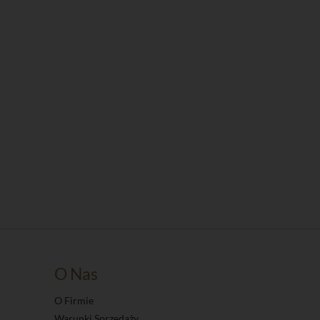
O Nas
O Firmie
Warunki Sprzedaży