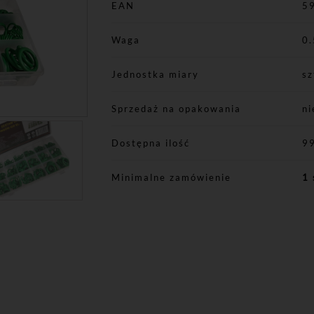
EAN
5
Waga
0.
Jednostka miary
sz
Sprzedaż na opakowania
ni
Dostępna ilość
9
Minimalne zamówienie
1 