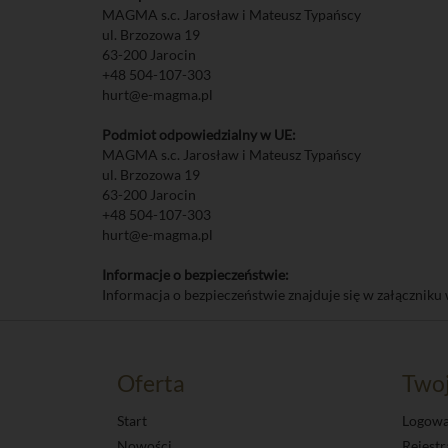
MAGMA s.c. Jarosław i Mateusz Typańscy
ul. Brzozowa 19
63-200 Jarocin
+48 504-107-303
hurt@e-magma.pl
Podmiot odpowiedzialny w UE:
MAGMA s.c. Jarosław i Mateusz Typańscy
ul. Brzozowa 19
63-200 Jarocin
+48 504-107-303
hurt@e-magma.pl
Informacje o bezpieczeństwie:
Informacja o bezpieczeństwie znajduje się w załączniku 
Oferta
Two
Start
Logowa
Nowości
Rejestr