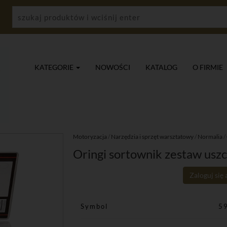
KATEGORIE
NOWOŚCI
KATALOG
O FIRMIE
Motoryzacja
/
Narzędzia i sprzęt warsztatowy
/
Normalia
/
Oringi sortownik zestaw uszc
Zaloguj się
Symbol
5