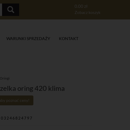
0.00 zł
Zobacz koszyk
WARUNKI SPRZEDAŻY
KONTAKT
Oringi
zelka oring 420 klima
 aby poznać ceny!
903246824797