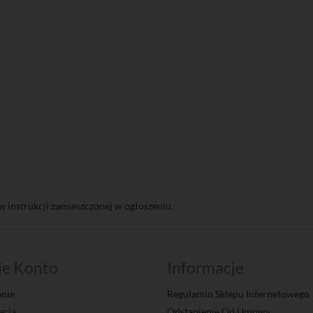
w instrukcji zamieszczonej w ogłoszeniu.
je Konto
Informacje
nie
Regulamin Sklepu Internetowego
acja
Odstąpienie Od Umowy