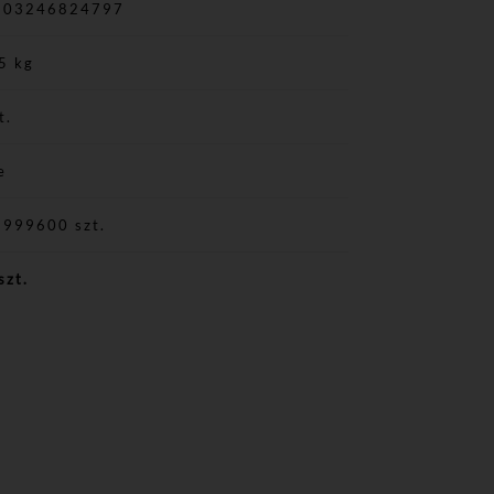
903246824797
5 kg
t.
e
9999600 szt.
szt.