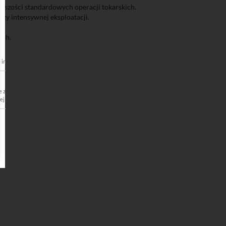
kszości standardowych operacji tokarskich.
zy intensywnej eksploatacji.
a.
ych.
e internetowej Serwisu. Umożliwiają korzystanie z podstawowych funkcji strony internetowej t
wartości strony. Pliki gromadzą informacje o sposobie korzystania ze strony internetowej prz
ej. Informacje te nie rejestrują konkretnych danych osobowych Usługobiorcy, lecz służą do op