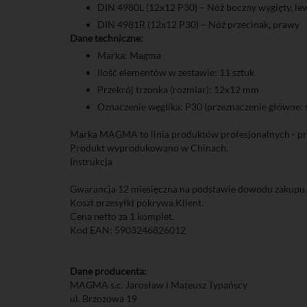
DIN 4980L (12x12 P30) – Nóż boczny wygięty, le
DIN 4981R (12x12 P30) – Nóż przecinak, prawy
Dane techniczne:
Marka: Magma
Ilość elementów w zestawie: 11 sztuk
Przekrój trzonka (rozmiar): 12x12 mm
Oznaczenie węglika: P30 (przeznaczenie główne: st
Marka MAGMA to linia produktów profesjonalnych - pro
Produkt wyprodukowano w Chinach.
Instrukcja
Gwarancja 12 miesięczna na podstawie dowodu zakupu.
Koszt przesyłki pokrywa Klient.
Cena netto za 1 komplet.
Kod EAN: 5903246826012
Dane producenta:
MAGMA s.c. Jarosław i Mateusz Typańscy
ul. Brzozowa 19