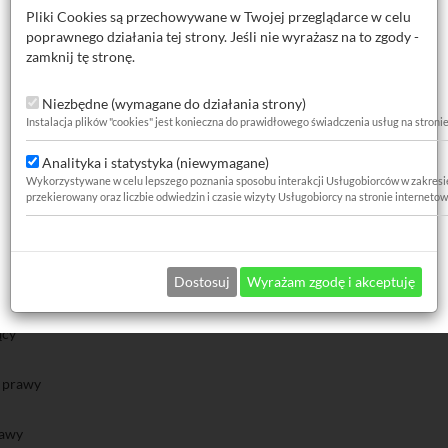
h noży (prawych, lewych oraz czołowych), co pozwala na wykonanie wię
Pliki Cookies są przechowywane w Twojej przeglądarce w celu
ęglikiem spiekanym P30 gwarantuje długą żywotność narzędzi, nawet pr
poprawnego działania tej strony. Jeśli nie wyrażasz na to zgody -
znego, wewnętrznego, wytaczania, planowania, podcinania oraz odcinani
zamknij tę stronę.
 mm pasuje do większości popularnych tokarek stołowych i warsztatow
Niezbędne (wymagane do działania strony)
Instalacja plików "cookies" jest konieczna do prawidłowego świadczenia usług na stroni
Analityka i statystyka (niewymagane)
Wykorzystywane w celu lepszego poznania sposobu interakcji Usługobiorców w zakresie za
przekierowany oraz liczbie odwiedzin i czasie wizyty Usługobiorcy na stronie internetow
ygorystycznymi normami DIN, dedykowane do konkretnych zadań:
rawy
 prawy
Dostosuj
Wyrażam zgodę i akceptuję
rów przelotowych, prawy
ów nieprzelotowych (ślepych), prawy
ący
, prawy
rawy