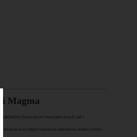
rki Magma
zakładów ślusarskich i mechanicznych, jak i
gliwością oraz odpornością na uderzenia, dzięki czemu