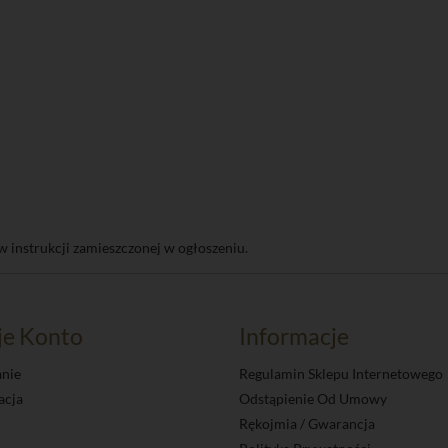
w instrukcji zamieszczonej w ogłoszeniu.
je Konto
Informacje
nie
Regulamin Sklepu Internetowego
acja
Odstąpienie Od Umowy
Rękojmia / Gwarancja