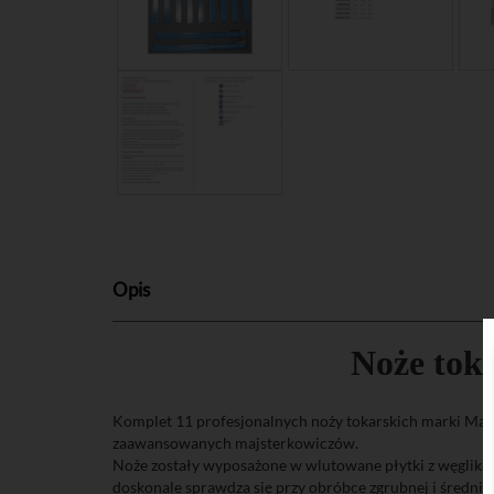
Opis
Noże tok
Komplet 11 profesjonalnych noży tokarskich marki Magm
zaawansowanych majsterkowiczów.
Noże zostały wyposażone w wlutowane płytki z węglika s
doskonale sprawdza się przy obróbce zgrubnej i średniod