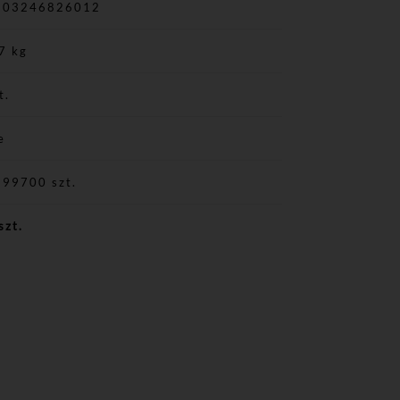
903246826012
7 kg
t.
e
999700 szt.
szt.