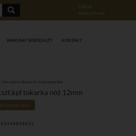
0.00 zł
Zobacz koszyk
WARUNKI SPRZEDAŻY
KONTAKT
i
/
Narzędzia i akcesoria
/
Noże tokarskie
szt.kpl tokarka nóż 12mm
 aby poznać ceny!
903246826012