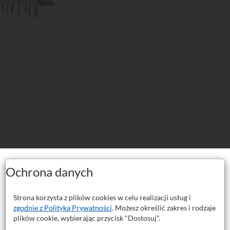
arskie 12x12 komplet 11 szt. ma
Ochrona danych
a o przekroju 12x12 mm to idealny wybór zarówno dla profesjonalnych 
Strona korzysta z plików cookies w celu realizacji usług i
zgodnie z Polityką Prywatności
. Możesz określić zakres i rodzaje
piekanego o oznaczeniu P30. Gatunek ten charakteryzuje się wysoką cią
plików cookie, wybierając przycisk "Dostosuj".
okładnej stali oraz staliwa, również przy przerywanej pracy.