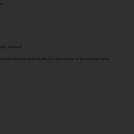
wy
al, staliwo)
dukty bardzo dobrej jakości oferowane w korzystnej cenie.