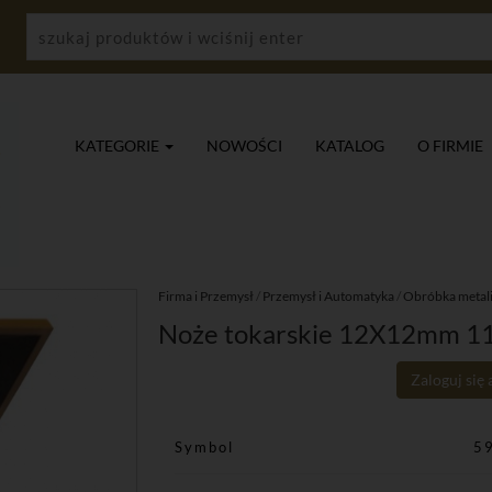
KATEGORIE
NOWOŚCI
KATALOG
O FIRMIE
Firma i Przemysł
/
Przemysł i Automatyka
/
Obróbka metal
Noże tokarskie 12X12mm 11
Zaloguj się
Symbol
5