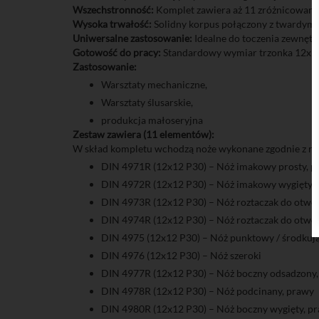
Wszechstronność:
Komplet zawiera aż 11 zróżnicowanyc
Wysoka trwałość:
Solidny korpus połączony z twardym w
Uniwersalne zastosowanie:
Idealne do toczenia zewnętr
Gotowość do pracy:
Standardowy wymiar trzonka 12x12
Zastosowanie:
Warsztaty mechaniczne,
Warsztaty ślusarskie,
produkcja małoseryjna
Zestaw zawiera (11 elementów):
W skład kompletu wchodzą noże wykonane zgodnie z r
DIN 4971R (12x12 P30) – Nóż imakowy prosty, p
DIN 4972R (12x12 P30) – Nóż imakowy wygięty,
DIN 4973R (12x12 P30) – Nóż roztaczak do otwo
DIN 4974R (12x12 P30) – Nóż roztaczak do otwor
DIN 4975 (12x12 P30) – Nóż punktowy / środkuj
DIN 4976 (12x12 P30) – Nóż szeroki
DIN 4977R (12x12 P30) – Nóż boczny odsadzony
DIN 4978R (12x12 P30) – Nóż podcinany, prawy
DIN 4980R (12x12 P30) – Nóż boczny wygięty, p