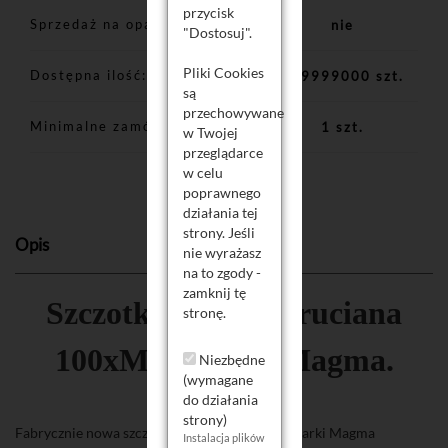
przycisk
Sprzedaż na opakowania
nie
"Dostosuj".
Pliki Cookies
Dostępna ilość
999999000 szt.
są
przechowywane
Minimalne zamówienie
1 szt.
w Twojej
przeglądarce
w celu
poprawnego
działania tej
strony. Jeśli
Opis
nie wyrażasz
na to zgody -
zamknij tę
Szczotka boczna druciana
stronę.
100xM14 marki Magma.
Niezbędne
(wymagane
do działania
strony)
Fabrycznie nowa szczotka boczna do metalu marki Magma
Instalacja plików