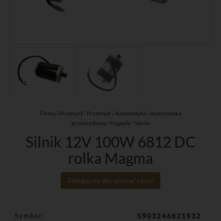
Firma i Przemysł
/
Przemysł i Automatyka
/
Automatyka
przemysłowa
/
Napędy
/
Silniki
Silnik 12V 100W 6812 DC
rolka Magma
Zaloguj się aby poznać ceny!
Symbol
5903246821932