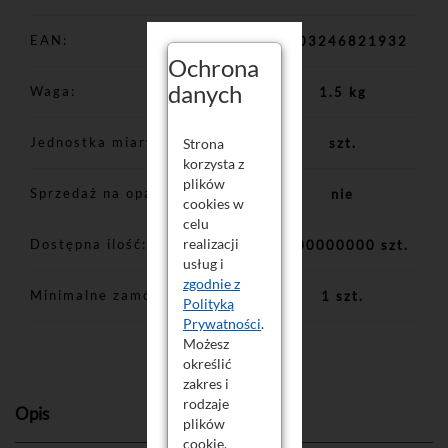
EAN
5903246821932
Ochrona
danych
Waga
1.5 kg
Jednostka miary
Strona
szt.
korzysta z
plików
Sprzedaż na opakowania
nie
cookies w
celu
realizacji
Dostępna ilość
1000000000 szt.
usług i
zgodnie z
Minimalne zamówienie
1 szt.
Polityką
Prywatności
.
Możesz
określić
zakres i
rodzaje
Opis
plików
cookie,