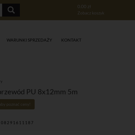
0.00 zł
Zobacz koszyk
WARUNKI SPRZEDAŻY
KONTAKT
ry
y przewód PU 8x12mm 5m
 aby poznać ceny!
908291611187