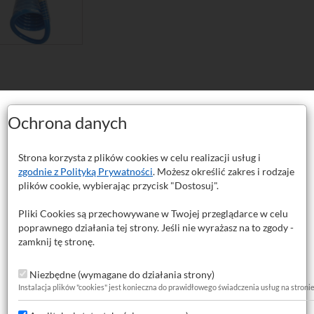
Ochrona danych
y pneumatyczny PU 5 metrów 8
Strona korzysta z plików cookies w celu realizacji usług i
zgodnie z Polityką Prywatności
. Możesz określić zakres i rodzaje
plików cookie, wybierając przycisk "Dostosuj".
anie stworzone z myślą o wymagających instalacjach pneumatycznych. Dz
a uszkodzenia.
Pliki Cookies są przechowywane w Twojej przeglądarce w celu
rzewody poliuretanowe cechują się doskonałą pamięcią kształtu. Oznacza 
poprawnego działania tej strony. Jeśli nie wyrażasz na to zgody -
nim trwałe ślady ani osłabienia materiału. Po odkształceniu wraca do swo
zamknij tę stronę.
ednej strony posiada standardową szybkozłączkę, z drugiej strony króciec
Niezbędne (wymagane do działania strony)
pecjalną sprężynę wzmacniającą przy szybkozłączce. Zabezpiecza ona p
Instalacja plików "cookies" jest konieczna do prawidłowego świadczenia usług na stroni