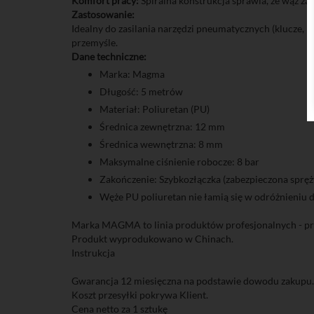
Komfort pracy:
Spiralna konstrukcja sprawia, że wąż zaj
Zastosowanie:
Idealny do zasilania narzędzi pneumatycznych (klucze, 
przemyśle.
Dane techniczne:
Marka: Magma
Długość: 5 metrów
Materiał: Poliuretan (PU)
Średnica zewnętrzna: 12 mm
Średnica wewnętrzna: 8 mm
Maksymalne ciśnienie robocze: 8 bar
Zakończenie: Szybkozłączka (zabezpieczona spręży
Węże PU poliuretan nie łamią się w odróżnieniu do
Marka MAGMA to linia produktów profesjonalnych - pro
Produkt wyprodukowano w Chinach.
Instrukcja
Gwarancja 12 miesięczna na podstawie dowodu zakupu.
Koszt przesyłki pokrywa Klient.
Cena netto za 1 sztukę