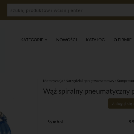
KATEGORIE
NOWOŚCI
KATALOG
O FIRMIE
Motoryzacja
/
Narzędzia i sprzęt warsztatowy
/
Kompreso
Wąż spiralny pneumatyczn
Zaloguj się
Symbol
5