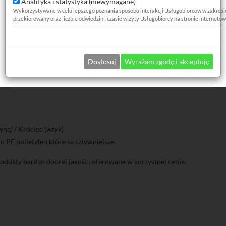
muje minimalną ilość miejsca, gdy nie jest używany, a w razie potrzeby ro
Analityka i statystyka (niewymagane)
Wykorzystywane w celu lepszego poznania sposobu interakcji Usługobiorców w zakresie za
przekierowany oraz liczbie odwiedzin i czasie wizyty Usługobiorcy na stronie internetow
pistolety do lakierowania, pistolety do przedmuchiwania), w warsztata
Dostosuj
Wyrażam zgodę i akceptuję
ną) / Króciec (wtyk)
 PE polietylen które są sztywniejsze.
dukty bardzo dobrej jakości oferowane w korzystnej cenie.