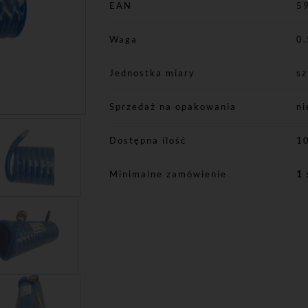
EAN
5
Waga
0.
Jednostka miary
sz
Sprzedaż na opakowania
ni
Dostępna ilość
1
Minimalne zamówienie
1 