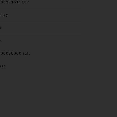
908291611187
5 kg
t.
e
000000000 szt.
szt.