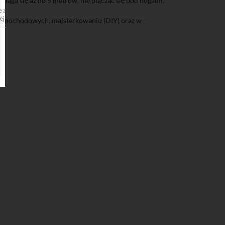
zciąga się aż do 5 metrów, nie plącząc się pod nogami.
wartości strony. Pliki gromadzą informacje o sposobie korzystania ze strony internetowej prz
ej. Informacje te nie rejestrują konkretnych danych osobowych Usługobiorcy, lecz służą do op
ch samochodowych, majsterkowaniu (DIY) oraz w