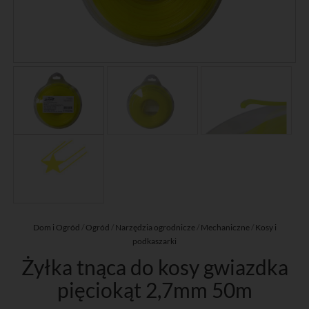
Dom i Ogród
/
Ogród
/
Narzędzia ogrodnicze
/
Mechaniczne
/
Kosy i
podkaszarki
Żyłka tnąca do kosy gwiazdka
pięciokąt 2,7mm 50m