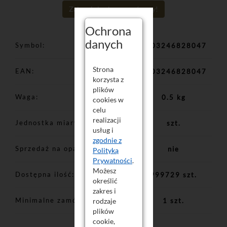
Zaloguj się aby poznać ceny!
Ochrona
danych
Symbol
5903246828047
Strona
EAN
5903246828047
korzysta z
plików
Waga
0.5 kg
cookies w
celu
realizacji
Jednostka miary
szt.
usług i
zgodnie z
Sprzedaż na opakowania
nie
Polityką
Prywatności
.
Możesz
Dostępna ilość
999729 szt.
określić
zakres i
Minimalne zamówienie
1 szt.
rodzaje
plików
cookie,