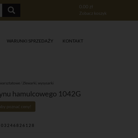
0.00 zł
Zobacz koszyk
WARUNKI SPRZEDAŻY
KONTAKT
 warsztatowe
/
Zlewarki, wysysarki
płynu hamulcowego 1042G
 aby poznać ceny!
903246826128