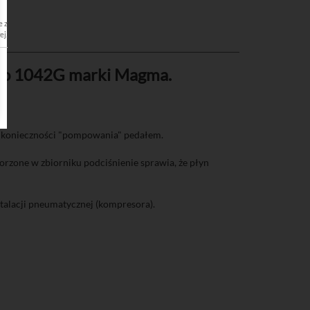
wartości strony. Pliki gromadzą informacje o sposobie korzystania ze strony internetowej prz
ej. Informacje te nie rejestrują konkretnych danych osobowych Usługobiorcy, lecz służą do op
go 1042G marki Magma.
z konieczności "pompowania" pedałem.
orzone w zbiorniku podciśnienie sprawia, że płyn
alacji pneumatycznej (kompresora).