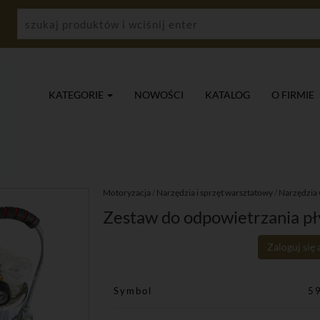
KATEGORIE
NOWOŚCI
KATALOG
O FIRMIE
Motoryzacja
/
Narzędzia i sprzęt warsztatowy
/
Narzędzia
Zestaw do odpowietrzania 
Zaloguj się
Symbol
5