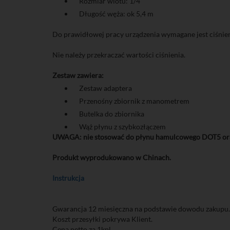
Rozmiar wlotu: 1/4"
Długość węża: ok 5,4 m
Do prawidłowej pracy urządzenia wymagane jest ciśnieni
Nie należy przekraczać wartości ciśnienia.
Zestaw zawiera:
Zestaw adaptera
Przenośny zbiornik z manometrem
Butelka do zbiornika
Wąż płynu z szybkozłączem
UWAGA: nie stosować do płynu hamulcowego DOT5 oraz
Produkt wyprodukowano w Chinach.
Instrukcja
Gwarancja 12 miesięczna na podstawie dowodu zakupu.
Koszt przesyłki pokrywa Klient.
Cena netto za 1kpl.