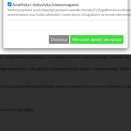
Analityka i statystyka (niewymagane)
Wykorzystywane w celu lepszego poznania sposobu interakcji Usługobiorców w zakresie za
przekierowany oraz liczbie odwiedzin i czasie wizyty Usługobiorcy na stronie internetow
ania hamulców - wymiany płynu hamulcowe
Dostosuj
Wyrażam zgodę i akceptuję
ch, warsztatach itp.
o urządzenie pozwalające na wyssanie płynu hamulcowego z układu be
żonego powietrza, z drugiej do odpowietrznika układu hamulcowego. Wytw
 oraz odpowietrzania układu hamulcowego przy pomocy ciśnienia z inst
owych i sprzęgła.