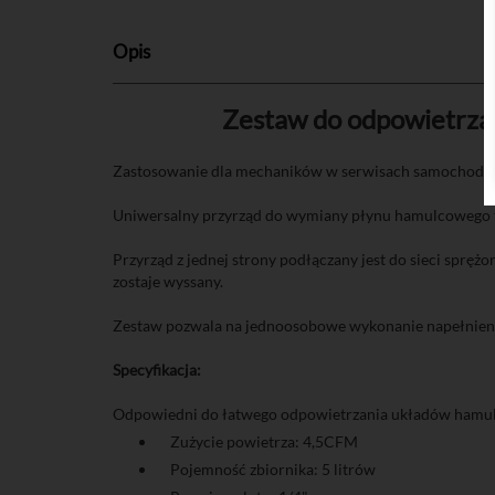
Opis
Zestaw do odpowietrz
Zastosowanie dla mechaników w serwisach samochodowy
Uniwersalny przyrząd do wymiany płynu hamulcowego t
Przyrząd z jednej strony podłączany jest do sieci sprę
zostaje wyssany.
Zestaw pozwala na jednoosobowe wykonanie napełnienia
Specyfikacja:
Odpowiedni do łatwego odpowietrzania układów hamulc
Zużycie powietrza: 4,5CFM
Pojemność zbiornika: 5 litrów