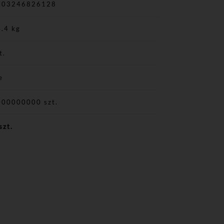
903246826128
.4 kg
t.
e
000000000 szt.
szt.