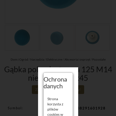
Dom i Ogród
/
Narzędzia
/
Elektryczne
/
Akcesoria i osprzęt
/
Pozostałe
Gąbka polerska tarcza 125 M14
niebieska 125x45
Ochrona
danych
Zaloguj się aby poznać ceny!
Strona
korzysta z
Symbol
5908291601928
plików
cookies w