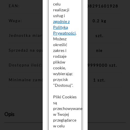
celu
EAN
5908291601928
realizacji
usług i
Waga
0.2 kg
zgodnie z
Polityką
Prywatności
.
Jednostka miary
szt.
Możesz
określić
Sprzedaż na opakowania
zakres i
nie
rodzaje
plików
Dostępna ilość
999999000 szt.
cookie,
wybierając
przycisk
Minimalne zamówienie
1 szt.
"Dostosuj".
Pliki Cookies
są
przechowywane
Opis
w Twojej
przeglądarce
w celu