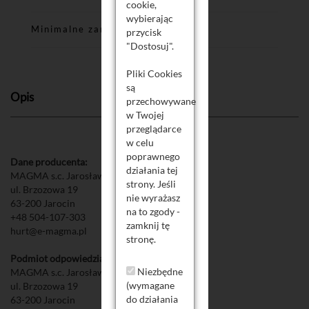
cookie,
wybierając
Minimalne zamówienie
przycisk
"Dostosuj".
Pliki Cookies
są
Opis
przechowywane
w Twojej
przeglądarce
w celu
poprawnego
Dane producenta:
działania tej
MAGMA s.c. Jarosław i Mateusz Typańscy
strony. Jeśli
ul. Brzozowa 19
nie wyrażasz
63-200 Jarocin
na to zgody -
+48 504-107-303
zamknij tę
hurt@e-magma.pl
stronę.
Podmiot odpowiedzialny w UE:
Niezbędne
MAGMA s.c. Jarosław i Mateusz Typańscy
(wymagane
ul. Brzozowa 19
do działania
63-200 Jarocin