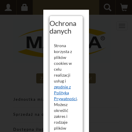
Ochrona
Men
danych
Strona
korzysta z
plików
cookies w
celu
realizacji
Zaloguj się aby poznać ceny!
usług i
zgodnie z
Polityką
Prywatności
.
Jednostka miary
Możesz
określić
Sprzedaż na opakowania
nie
zakres i
rodzaje
plików
Dostępna ilość