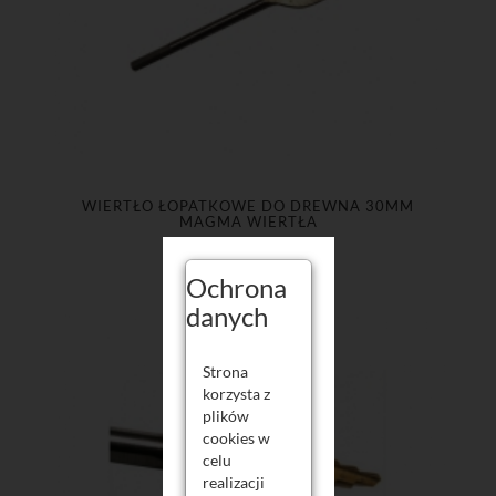
WIERTŁO ŁOPATKOWE DO DREWNA 30MM
MAGMA WIERTŁA
Ochrona
danych
Strona
korzysta z
plików
cookies w
celu
realizacji