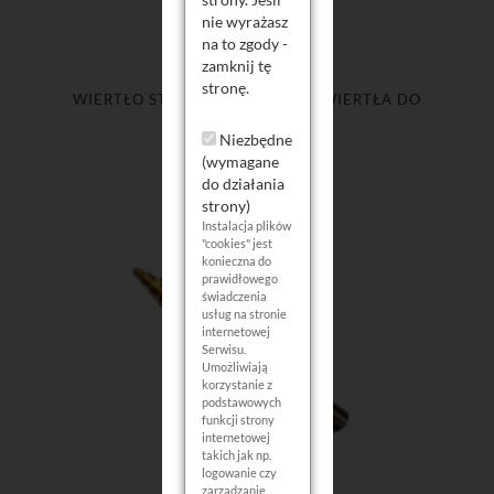
nie wyrażasz
na to zgody -
zamknij tę
stronę.
WIERTŁO STOPNIOWE 1EL 4-12 WIERTŁA DO
METALU STALI
Niezbędne
(wymagane
do działania
strony)
Instalacja plików
"cookies" jest
konieczna do
prawidłowego
świadczenia
usług na stronie
internetowej
Serwisu.
Umożliwiają
korzystanie z
podstawowych
funkcji strony
internetowej
takich jak np.
logowanie czy
zarządzanie