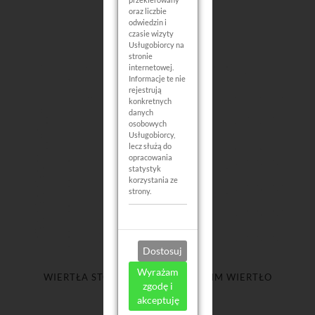
METALU STALI
oraz liczbie
odwiedzin i
czasie wizyty
Usługobiorcy na
stronie
internetowej.
Informacje te nie
rejestrują
konkretnych
danych
osobowych
Usługobiorcy,
lecz służą do
opracowania
statystyk
korzystania ze
strony.
Dostosuj
Wyrażam
WIERTŁA STOPNIOWE 3SZT 4-32MM WIERTŁO
zgodę i
ROZWIERTAK
akceptuję